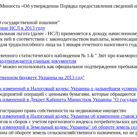
 Минюста «Об утверждении Порядка предоставления сведений из
 государственной пошлине"
ение НСЛ в 2013 году
льная льгота (далее - НСЛ) применяется к доходу, начисленном
 к ней в соответствии с законодательством выплаты, компенсации
для трудоспособного лица на 1 января отчетного налогового го
нного статистического наблюдения № 1-Б " Звіт про взаєморозра
 подтверждается единым документом
ГР можно использовать как официальное подтверждение пребыва
ственном бюджете Украины на 2013 год"
и изменений в Налоговый кодекс Украины о дальнейшем усовер
редприятий операций с ценными бумагами, которые обращаются
и изменений в Декрет Кабинета Министров Украины "О государс
егистрацию права собственности на недвижимое имущество
и изменений в Налоговый кодекс Украины об изменении ставок 
огов и сборов с учетом прогнозного индекса потребительских 
 изменений в Земельный кодекс Украины" об обороте земель се
кона об обороте земель сельскохозяйственного назначения, но не 