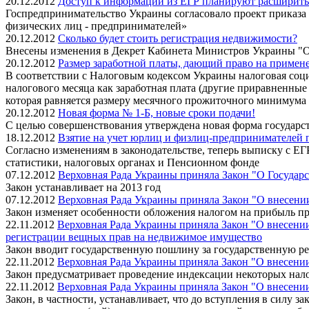
20.12.2012
Доступ к информации из ЕГР планируют расширить
Госпредпринимательство Украины согласовало проект приказа
физических лиц - предпринимателей»
20.12.2012
Сколько будет стоить регистрация недвижимости?
Внесены изменения в Декрет Кабинета Министров Украины "О
20.12.2012
Размер заработной платы, дающий право на примен
В соответствии с Налоговым кодексом Украины налоговая социа
налогового месяца как заработная плата (другие приравненные
которая равняется размеру месячного прожиточного минимума 
20.12.2012
Новая форма № 1-Б, новые сроки подачи!
С целью совершенствования утверждена новая форма государстве
18.12.2012
Взятие на учет юрлиц и физлиц-предпринимателей
Согласно изменениям в законодательстве, теперь выписку с Е
статистики, налоговых органах и Пенсионном фонде
07.12.2012
Верховная Рада Украины приняла Закон "О Государ
Закон устанавливает на 2013 год
07.12.2012
Верховная Рада Украины приняла Закон "О внесени
Закон изменяет особенности обложения налогом на прибыль п
22.11.2012
Верховная Рада Украины приняла Закон "О внесени
регистрации вещных прав на недвижимое имущество
Закон вводит государственную пошлину за государственную р
22.11.2012
Верховная Рада Украины приняла Закон "О внесени
Закон предусматривает проведение индексации некоторых нал
22.11.2012
Верховная Рада Украины приняла Закон "О внесении
Закон, в частности, устанавливает, что до вступления в силу за