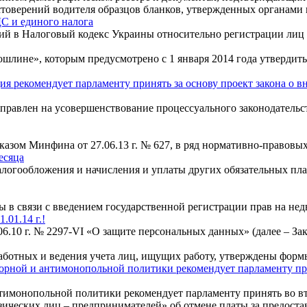
остоверений водителя образцов бланков, утвержденных органам
С и единого налога
ений в Налоговый кодекс Украины относительно регистрации лиц
шлине», которым предусмотрено с 1 января 2014 года утвердит
ия рекомендует парламенту принять за основу проект закона о 
аправлен на усовершенствование процессуального законодательс
иказом Минфина от 27.06.13 г. № 627, в ряд нормативно-правов
есяца
логообложения и начисления и уплаты других обязательных плат
ы в связи с введением государственной регистрации прав на н
.01.14 г.!
.06.10 г. № 2297-VI «О защите персональных данных» (далее – За
работных и ведения учета лиц, ищущих работу, утверждены форм
орной и антимонопольной политики рекомендует парламенту при
тимонопольной политики рекомендует парламенту принять во вт
ических лиц – предпринимателей» об отмене платы за предостав