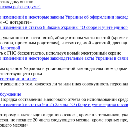
этих документов
инском референдуме"
и изменений в некоторые законы Украины об оформлении наслед
н «О нотариате»
 изменений в статью 8 Закона Украины "О сборе и учете единог
, указанного в части пятой, абзаце втором части шестой (кроме
 типа, приемным родителям), частях седьмой - девятой, двенадц
 Налоговой
ь с ГНС бесконтактно, используя новый электронный сервис
 изменений в некоторые законодательные акты Украины в связи
ым органом Украины в установленной законодательством форме 
оответствующего срока
егистрации или нет
решение о том, является ли та или иная совокупность персонал
обсуждение
Порядка составления Налогового отчета об использовании сре
изменений в статьи 9 и 25 Закона "О сборе и учете единого взн
торому «плательщики единого взноса, кроме плательщиков, указа
сяц, не позднее 20 числа следующего месяца, кроме горных пре
ующего месяца»