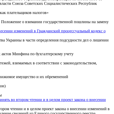
и власти Союза Советских Социалистических Республик
 как плательщиков налогов»
ь Положение о взимании государственной пошлины на замену
внесении изменений в Гражданский процессуальный кодекс о
тва Украины в части определения подсудности дел о лишении
ых актов Минфина по бухгалтерскому учету
ежей, взимаемых в соответствии с законодательством,
едвижимое имущество и их обременений
кон)
ы
нять во втором чтении и в целом проект закона о внесении
ором чтении и в целом проект закона о внесении изменений в
ление сведений из Единого государственного реестра