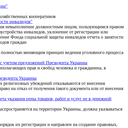
ции"
хозяйственных кооперативов
тости инвалидов"
торым невыполнение должностным лицом, пользующимся правом
оустройства инвалидов, уклонение от регистрации или
ление Фонда социальной защиты инвалидов отчета о занятости
ходов граждан
м, полностью меняющим принцип ведения уголовного процесса
 с учетом предложений Президента Украины
ополагающих прав и свобод человека и гражданина, в
резидента Украины
их религиозных убеждений отказываются от внесения
аво на отказ от получения такого документа или от внесения
та указания цены товаров, работ и услуг не в денежной
 распространяется на территории Украины, должна указываться
орядок их регистрации и направлен на создание правовых,