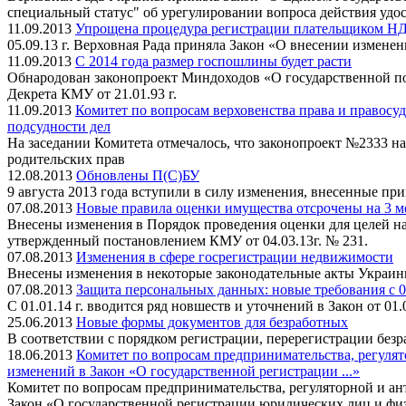
специальный статус" об урегулировании вопроса действия уд
11.09.2013
Упрощена процедура регистрации плательщиком НД
05.09.13 г. Верховная Рада приняла Закон «О внесении измен
11.09.2013
С 2014 года размер госпошлины будет расти
Обнародован законопроект Миндоходов «О государственной по
Декрета КМУ от 21.01.93 г.
11.09.2013
Комитет по вопросам верховенства права и правосуд
подсудности дел
На заседании Комитета отмечалось, что законопроект №2333 н
родительских прав
12.08.2013
Обновлены П(С)БУ
9 августа 2013 года вступили в силу изменения, внесенные пр
07.08.2013
Новые правила оценки имущества отсрочены на 3 м
Внесены изменения в Порядок проведения оценки для целей на
утвержденный постановлением КМУ от 04.03.13г. № 231.
07.08.2013
Изменения в сфере госрегистрации недвижимости
Внесены изменения в некоторые законодательные акты Украин
07.08.2013
Защита персональных данных: новые требования с 01
С 01.01.14 г. вводится ряд новшеств и уточнений в Закон от 01
25.06.2013
Новые формы документов для безработных
В соответствии с порядком регистрации, перерегистрации без
18.06.2013
Комитет по вопросам предпринимательства, регулят
изменений в Закон «О государственной регистрации ...»
Комитет по вопросам предпринимательства, регуляторной и ан
Закон «О государственной регистрации юридических лиц и физ