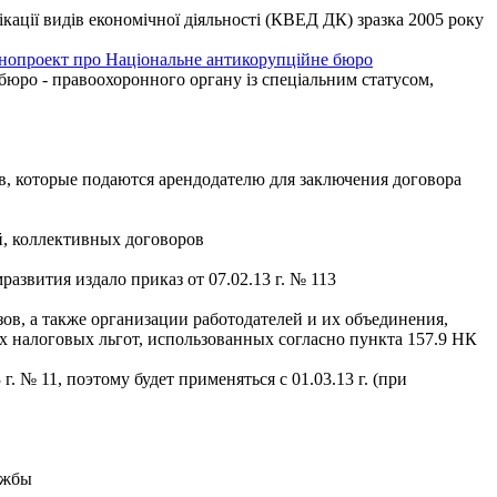
кації видів економічної діяльності (КВЕД ДК) зразка 2005 року
конопроект про Національне антикорупційне бюро
бюро - правоохоронного органу із спеціальним статусом,
, которые подаются арендодателю для заключения договора
й, коллективных договоров
звития издало приказ от 07.02.13 г. № 113
ов, а также организации работодателей и их объединения,
х налоговых льгот, использованных согласно пункта 157.9 НК
 № 11, поэтому будет применяться с 01.03.13 г. (при
ужбы