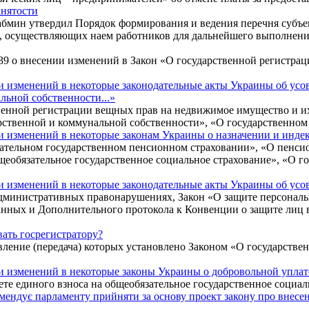
анятости
абмин утвердил Порядок формирования и ведения перечня субъе
ия, осуществляющих наем работников для дальнейшего выполнени
139 о внесении изменений в Закон «О государственной регистра
и изменений в некоторые законодательные акты Украины об усо
льной собственности...»
твенной регистрации вещных прав на недвижимое имущество и и
рственной и коммунальной собственности», «О государственном
и изменений в некоторые законам Украины о назначении и инде
зательном государственном пенсионном страховании», «О пенси
общеобязательное государственное социальное страхование», «О
и изменений в некоторые законодательные акты Украины об ус
административных правонарушениях, Закон «О защите персонал
анных и Дополнительного протокола к Конвенции о защите лиц 
»
ать госрегистратору?
ление (передача) которых установлено Законом «О государстве
и изменений в некоторые законы Украины о добровольной уплат
ете единого взноса на общеобязательное государственное социал
комендує парламенту прийняти за основу проект закону про внесе