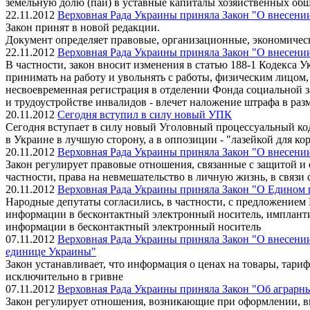
земельную долю (пай) в уставные капиталы хозяйственных об
22.11.2012
Верховная Рада Украины приняла Закон "О внесени
Закон принят в новой редакции.
Документ определяет правовые, организационные, экономическ
22.11.2012
Верховная Рада Украины приняла Закон "О внесении
В частности, закон вносит изменения в статью 188-1 Кодекс
принимать на работу и увольнять с работы, физическим лицом
несвоевременная регистрация в отделении Фонда социальной з
и трудоустройстве инвалидов - влечет наложение штрафа в раз
20.11.2012
Сегодня вступил в силу новый УПК
Сегодня вступает в силу новый Уголовный процессуальный ко
в Украине в лучшую сторону, а в оппозиции - "лазейкой для к
20.11.2012
Верховная Рада Украины приняла Закон "О внесени
Закон регулирует правовые отношения, связанные с защитой и
частности, права на невмешательство в личную жизнь, в связи
20.11.2012
Верховная Рада Украины приняла Закон "О Едином 
Народные депутаты согласились, в частности, с предложением
информации в бесконтактный электронный носитель, имплантир
информации в бесконтактный электронный носитель
07.11.2012
Верховная Рада Украины приняла Закон "О внесении 
единице Украины"
Закон устанавливает, что информация о ценах на товары, тари
исключительно в гривне
07.11.2012
Верховная Рада Украины приняла Закон "Об аграрн
Закон регулирует отношения, возникающие при оформлении, вы