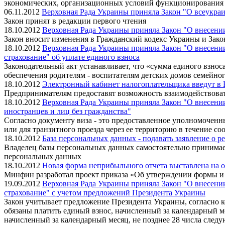
экономических, организационных условий функционирования 
06.11.2012
Верховная Рада Украины приняла Закон "О всеукра
Закон принят в редакции первого чтения
18.10.2012
Верховная Рада Украины приняла Закон "О внесени
Закон вносит изменения в Гражданский кодекс Украины и Зако
18.10.2012
Верховная Рада Украины приняла Закон "О внесении
страхование" об уплате единого взноса
Законодательный акт устанавливает, что «сумма единого взноса
обеспечения родителям - воспитателям детских домов семейного
18.10.2012
Электронный кабинет налогоплательщика введут в
Предпринимателям предоставят возможность взаимодействоват
18.10.2012
Верховная Рада Украины приняла Закон "О внесении
иностранцев и лиц без гражданства"
Согласно документу виза - это предоставленное уполномоченн
или для транзитного проезда через ее территорию в течение с
18.10.2012
База персональных данных - подавать заявление о р
Владелец базы персональных данных самостоятельно принимает 
персональных данных
18.10.2012
Новая форма неприбыльного отчета выставлена ​​на 
Минфин разработал проект приказа «Об утверждении формы и 
19.09.2012
Верховная Рада Украины приняла Закон "О внесении 
страхование" с учетом предложений Президента Украины
Закон учитывает предложение Президента Украины, согласно ко
обязаны платить единый взнос, начисленный за календарный ме
начисленный за календарный месяц, не позднее 28 числа след