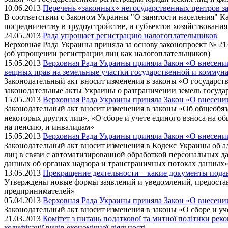
10.06.2013
Перечень «законных» негосударственных центров з
В соответствии с Законом Украины "О занятости населения" К
посредничеству в трудоустройстве, и субъектов хозяйствован
24.05.2013
Рада упрощает регистрацию налогоплательщиков
Верховная Рада Украины приняла за основу законопроект № 2
(об упрощении регистрации лиц как налогоплательщиков)
15.05.2013
Верховная Рада Украины приняла Закон «О внесени
вещных прав на земельные участки государственной и коммуна
Законодательный акт вносит изменения в законы «О государс
законодательные акты Украины о разграничении земель госуда
15.05.2013
Верховная Рада Украины приняла Закон «О внесени
Законодательный акт вносит изменения в законы «Об общеобя
некоторых других лиц», «О сборе и учете единого взноса на 
на пенсию, и инвалидам»
15.05.2013
Верховная Рада Украины приняла Закон «О внесени
Законодательный акт вносит изменения в Кодекс Украины об 
лиц в связи с автоматизированной обработкой персональных д
данных об органах надзора и трансграничных потоках данных
13.05.2013
Прекращение деятельности – какие документы подав
Утверждены новые формы заявлений и уведомлений, предостав
предпринимателей»
05.04.2013
Верховная Рада Украины приняла Закон «О внесени
Законодательный акт вносит изменения в законы «О сборе и уч
21.03.2013
Комітет з питань податкової та митної політики ре
кодифікації видів економічної діяльності