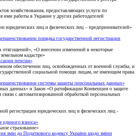
ктов хозяйствования, предоставляющих услуги по
я ими работы в Украине у других работодателей
ции юридических лиц и физических лиц – предпринимателей»
вершенствовании порядка государственной регистрации
х отягощений», «О внесении изменений в некоторые
 земельном кадастре»
ксации пенсии»
онном обеспечении лиц, освобожденных от военной службы, и
 государственной социальной помощи лицам, не имеющим права
овершенствовании системы защиты персональных данных»
ьных данных» и Закон «О ратификации Конвенции о защите
в связи с автоматизированной обработкой персональных
нной регистрации юридических лиц и физических лиц -
е единого взноса»
ьное страхование»
ння змін до Податкового кодексу України щодо зміни