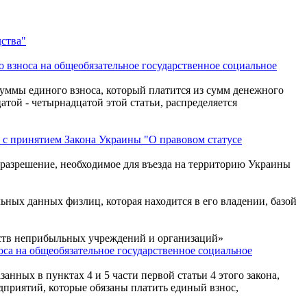
ства"
о взноса на общеобязательное государственное социальное
 суммы единого взноса, который платится из сумм денежного
атой - четырнадцатой этой статьи, распределяется
 с принятием Закона Украины "О правовом статусе
разрешение, необходимое для въезда на территорию Украины
ьных данных физлиц, которая находится в его владении, базой
дств неприбыльных учреждений и организаций»
оса на общеобязательное государственное социальное
нных в пунктах 4 и 5 части первой статьи 4 этого закона,
дприятий, которые обязаны платить единый взнос,