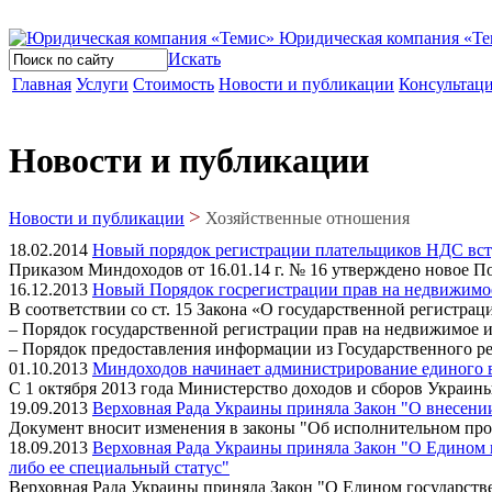
Юридическая компания «Те
Искать
Главная
Услуги
Стоимость
Новости и публикации
Консультац
Новости и публикации
>
Новости и публикации
Хозяйственные отношения
18.02.2014
Новый порядок регистрации плательщиков НДС вступ
Приказом Миндоходов от 16.01.14 г. № 16 утверждено новое П
16.12.2013
Новый Порядок госрегистрации прав на недвижимо
В соответствии со ст. 15 Закона «О государственной регистр
– Порядок государственной регистрации прав на недвижимое 
– Порядок предоставления информации из Государственного р
01.10.2013
Миндоходов начинает администрирование единого 
С 1 октября 2013 года Министерство доходов и сборов Украин
19.09.2013
Верховная Рада Украины приняла Закон "О внесени
Документ вносит изменения в законы "Об исполнительном про
18.09.2013
Верховная Рада Украины приняла Закон "О Едином 
либо ее специальный статус"
Верховная Рада Украины приняла Закон "О Едином государств