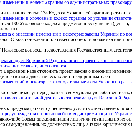
и изменений в Кодекс Украины об административных правонару
нии названия статьи 174 Кодекса Украины об административны
 изменений в Уголовный кодекс Украины об усилении ответстве
атьей 199 Уголовного кодекса предметов преступления (деньги,
элементы
закона о внесении изменений в некоторые законы Украины по во
кона «О восстановлении платежеспособности должника или при
 "Некоторые вопросы предоставления Государственным агентств
екомендует Верховной Раде отклонить проект закона о внесении
 снижении ставок единого взноса
 Верховной Раде отклонить проект закона о внесении изменений
единого взноса для физических лиц-предпринимателей
и изменений в некоторые законодательные акты Украины о разг
, которые не могут передаваться в коммунальную собственность, 
 правоохранительной деятельности рекомендует Верховной Раде 
ко, предусматривает существенно усилить ответственность за к
х предупреждения и противодействия дискриминации в Украине
 какие-либо формы дискриминации лиц и/или групп лиц по их о
го самоуправления, их должностных лиц, а также юридических 