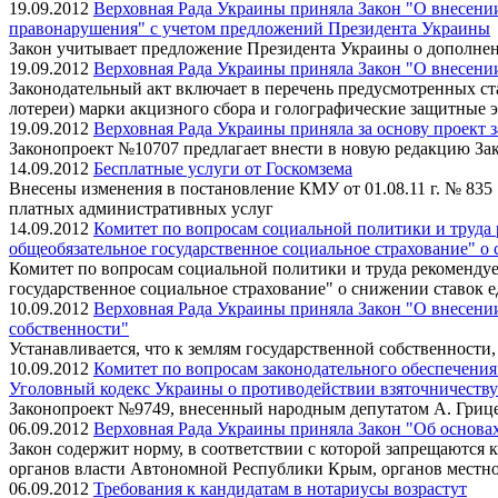
19.09.2012
Верховная Рада Украины приняла Закон "О внесени
правонарушения" с учетом предложений Президента Украины
Закон учитывает предложение Президента Украины о дополне
19.09.2012
Верховная Рада Украины приняла Закон "О внесении
Законодательный акт включает в перечень предусмотренных ст
лотереи) марки акцизного сбора и голографические защитные 
19.09.2012
Верховная Рада Украины приняла за основу проект 
Законопроект №10707 предлагает внести в новую редакцию За
14.09.2012
Бесплатные услуги от Госкомзема
Внесены изменения в постановление КМУ от 01.08.11 г. № 835
платных административных услуг
14.09.2012
Комитет по вопросам социальной политики и труда р
общеобязательное государственное социальное страхование" о
Комитет по вопросам социальной политики и труда рекомендует
государственное социальное страхование" о снижении ставок 
10.09.2012
Верховная Рада Украины приняла Закон "О внесени
собственности"
Устанавливается, что к землям государственной собственности
10.09.2012
Комитет по вопросам законодательного обеспечения
Уголовный кодекс Украины о противодействии взяточничеству
Законопроект №9749, внесенный народным депутатом А. Грицен
06.09.2012
Верховная Рада Украины приняла Закон "Об основа
Закон содержит норму, в соответствии с которой запрещаются
органов власти Автономной Республики Крым, органов местно
06.09.2012
Требования к кандидатам в нотариусы возрастут