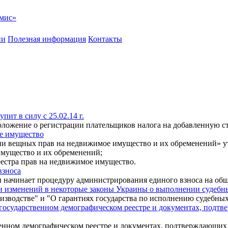
мис»
ии
Полезная информация
Контакты
ит в силу с 25.02.14 г.
оложение о регистрации плательщиков налога на добавленную с
е имущество
ации вещных прав на недвижимое имущество и их обременений» 
имущество и их обременений;
еестра прав на недвижимое имущество.
взноса
ы начинает процедуру администрирования единого взноса на общ
и изменений в некоторые законы Украины о выполнении судеб
изводстве" и "О гарантиях государства по исполнению судебны
государственном демографическом реестре и документах, подт
енном демографическом реестре и документах, подтверждающих