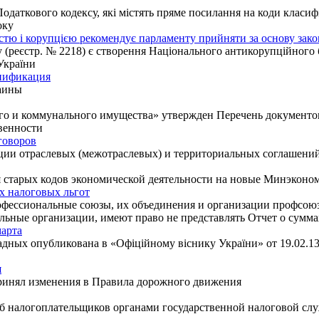
даткового кодексу, які містять пряме посилання на коди класифі
оку
істю і корупцією рекомендує парламенту прийняти за основу за
 (реєстр. № 2218) є створення Національного антикорупційного 
України
нификация
аины
го и коммунального имущества» утвержден Перечень документов
твенности
говоров
ции отраслевых (межотраслевых) и территориальных соглашени
старых кодов экономической деятельности на новые Минэкономра
х налоговых льгот
рофессиональные союзы, их объединения и организации профсоюз
льные организации, имеют право не представлять Отчет о сумма
марта
ых опубликована в «Офіційному віснику України» от 19.02.13 г.
я
ринял изменения в Правила дорожного движения
б налогоплательщиков органами государственной налоговой сл