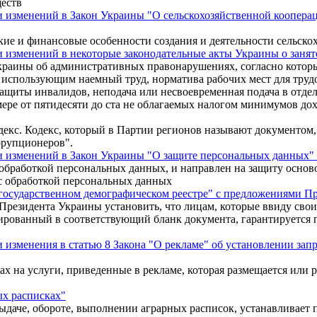
ществ
и изменений в Закон Украины "О сельскохозяйственной коопера
ие и финансовые особенности создания и деятельности сельско
 изменений в некоторые законодательные акты Украины о заня
а Украины об административных правонарушениях, согласно ко
, использующим наемный труд, норматива рабочих мест для труд
ащиты инвалидов, неподача или несвоевременная подача в отде
мере от пятидесяти до ста не облагаемых налогом минимумов до
декс. Кодекс, который в Партии регионов называют документо
оррупционеров".
и изменений в Закон Украины "О защите персональных данных"
 обработкой персональных данных, и направлен на защиту основ
 с обработкой персональных данных
государственном демографическом реестре" с предложениями П
 Президента Украины установить, что лицам, которые ввиду сво
ованный в соответствующий бланк документа, гарантируется пр
изменения в статью 8 Закона "О рекламе" об установлении запре
фах на услуги, приведенные в рекламе, которая размещается или
ых расписках"
даче, обороте, выполнении аграрных расписок, устанавливает п