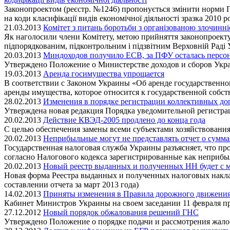
Законопроектом (реєстр. №1246) пропонується змінити норми По
на коди класифікації видів економічної діяльності зразка 2010 р
21.03.2013
Комітет з питань боротьби з організованою злочинн
Як наголосили члени Комітету, метою прийняття законопроекту
підпорядкованим, підконтрольним і підзвітним Верховній Раді 
20.03.2013
Миндоходов получило ЕСВ, за ПФУ осталась персо
Утверждено Положение о Министерстве доходов и сборов Укр
19.03.2013
Аренда госимущества упрощается
В соответствии с Законом Украины «Об аренде государственно
аренды имущества, которое относится к государственной собс
28.02.2013
Изменения в порядке регистрации коллективных до
Утверждена новая редакция Порядка уведомительной регистра
20.02.2013
Действие КВЭД-2005 продлено до конца года
С целью обеспечения замены всеми субъектами хозяйствования 
20.02.2013
Неприбыльные могут не представлять отчет о сумма
Государственная налоговая служба Украины разъясняет, что п
согласно Налогового кодекса зарегистрированные как неприбы
20.02.2013
Новый реестр выданных и полученных НН будет с 
Новая форма Реестра выданных и полученных налоговых накладн
составлении отчета за март 2013 года)
14.02.2013
Приняты изменения в Правила дорожного движени
Кабинет Министров Украины на своем заседании 11 февраля п
27.12.2012
Новый порядок обжалования решений ГНС
Утверждено Положение о порядке подачи и рассмотрения жало