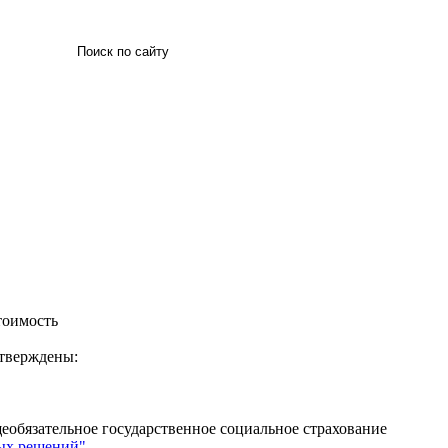
Искать
тоимость
утверждены:
еобязательное государственное социальное страхование
ных решений"