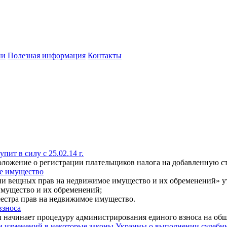
ии
Полезная информация
Контакты
ит в силу с 25.02.14 г.
оложение о регистрации плательщиков налога на добавленную с
е имущество
ации вещных прав на недвижимое имущество и их обременений» 
имущество и их обременений;
еестра прав на недвижимое имущество.
взноса
ы начинает процедуру администрирования единого взноса на общ
и изменений в некоторые законы Украины о выполнении судеб