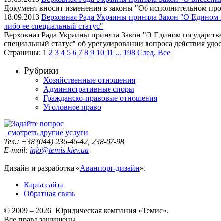
Документ вносит изменения в законы "Об исполнительном про
18.09.2013
Верховная Рада Украины приняла Закон "О Едином 
либо ее специальный статус"
Верховная Рада Украины приняла Закон "О Едином государств
специальный статус" об урегулировании вопроса действия уд
Страницы:
1
2
3
4
5
6
7
8
9
10
11
...
198
След.
Все
Рубрики
Хозяйственные отношения
Административные споры
Гражданско-правовые отношения
Уголовное право
смотреть другие услуги
Тел.: +38 (044) 236-46-42, 238-07-98
E-mail:
info@temis.kiev.ua
Дизайн и разработка «
Аванпорт-дизайн
».
Карта сайта
Обратная связь
© 2009 – 2026 Юридическая компания «Темис».
Все права защищены.