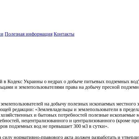
ии
Полезная информация
Контакты
й в Кодекс Украины о недрах о добыче питьевых подземных вод
льцами и землепользователями права на добычу пресной подземн
и землепользователей на добычу полезных ископаемых местного 
ющей редакции: «Землевладельцы и землепользователи в предел
 хозяйственных и бытовых потребностей полезные ископаемые м
ебностей, нецентрализованного и централизованного (кроме пр
ров подземных вод не превышает 300 м3 в сутки».
 силу нормативно-правового акта должен разработать и утверди