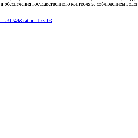
и обеспечения государственного контроля за соблюдением водоп
art_id=231749&cat_id=153103