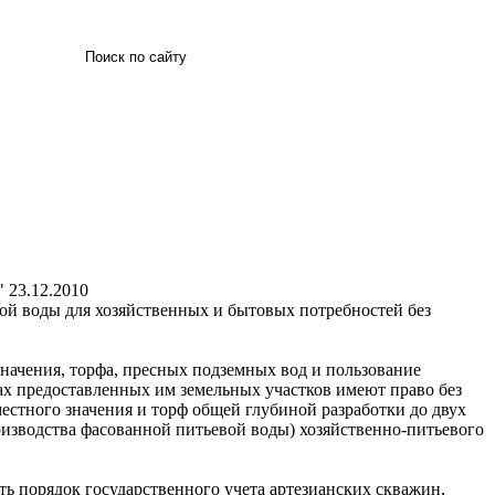
Искать
"
23.12.2010
ой воды для хозяйственных и бытовых потребностей без
значения, торфа, пресных подземных вод и пользование
ах предоставленных им земельных участков имеют право без
естного значения и торф общей глубиной разработки до двух
оизводства фасованной питьевой воды) хозяйственно-питьевого
ть порядок государственного учета артезианских скважин,