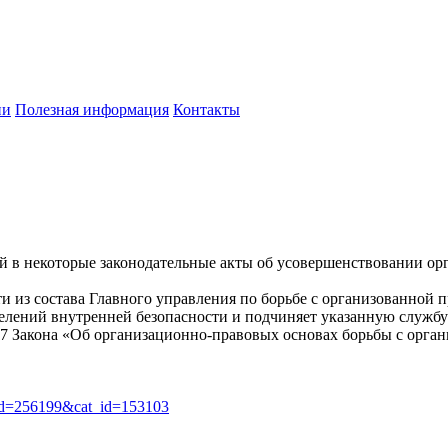
ии
Полезная информация
Контакты
й в некоторые законодательные акты об усовершенствовании ор
и из состава Главного управления по борьбе с организованной 
делений внутренней безопасности и подчиняет указанную служб
 7 Закона «Об организационно-правовых основах борьбы с орган
art_id=256199&cat_id=153103