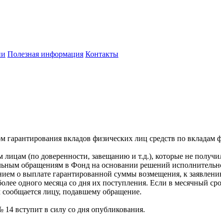
ии
Полезная информация
Контакты
гарантирования вкладов физических лиц средств по вкладам фи
лицам (по доверенности, завещанию и т.д.), которые не получил
альным обращениям в Фонд на основании решений исполнительн
лением о выплате гарантированной суммы возмещения, к заявле
 более одного месяца со дня их поступления. Если в месячный с
м сообщается лицу, подавшему обращение.
№ 14 вступит в силу со дня опубликования.