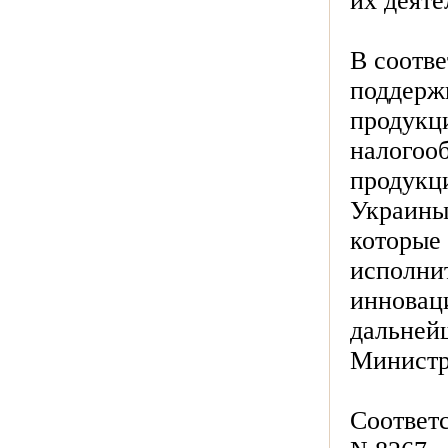
их деят
В соотв
поддерж
продукц
налогоо
продукц
Украины
которые
исполни
инновац
дальней
Министр
Соответ