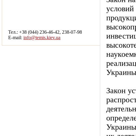
условий
смотреть другие услуги
продукц
высокоп
Тел.: +38 (044) 236-46-42, 238-07-98
инвести
E-mail:
info@temis.kiev.ua
высокот
наукоем
реализа
Украины
Закон ус
распрост
деятель
определ
Украины