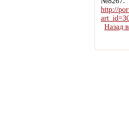
№8267.
http://po
art_id=
Назад 