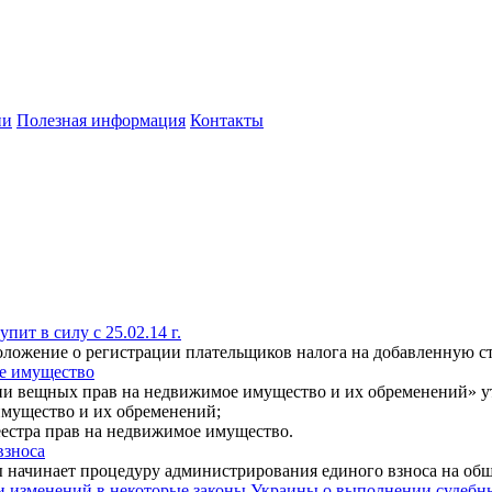
ии
Полезная информация
Контакты
ит в силу с 25.02.14 г.
оложение о регистрации плательщиков налога на добавленную с
е имущество
ации вещных прав на недвижимое имущество и их обременений» 
имущество и их обременений;
еестра прав на недвижимое имущество.
взноса
ы начинает процедуру администрирования единого взноса на общ
и изменений в некоторые законы Украины о выполнении судеб