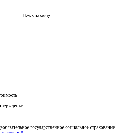
Искать
тоимость
утверждены:
еобязательное государственное социальное страхование
ных решений"