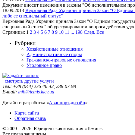
Документ вносит изменения в законы "Об исполнительном про
18.09.2013
Верховная Рада Украины приняла Закон "О Едином 
либо ее специальный статус"
Верховная Рада Украины приняла Закон "О Едином государств
специальный статус" об урегулировании вопроса действия уд
Страницы:
1
2
3
4
5
6
7
8
9
10
11
...
198
След.
Все
Рубрики
Хозяйственные отношения
Административные споры
Гражданско-правовые отношения
Уголовное право
смотреть другие услуги
Тел.: +38 (044) 236-46-42, 238-07-98
E-mail:
info@temis.kiev.ua
Дизайн и разработка «
Аванпорт-дизайн
».
Карта сайта
Обратная связь
© 2009 – 2026 Юридическая компания «Темис».
Все права защищены.