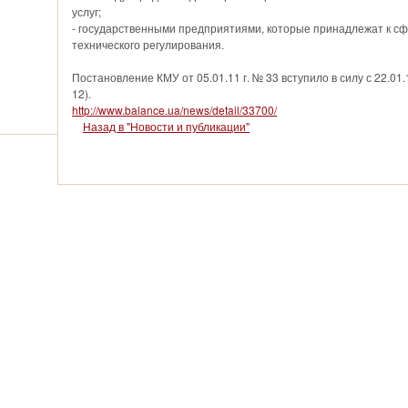
услуг;
- государственными предприятиями, которые принадлежат к с
технического регулирования.
Постановление КМУ от 05.01.11 г. № 33 вступило в силу с 22.01.1
12).
http://www.balance.ua/news/detail/33700/
Назад в "Новости и публикации"