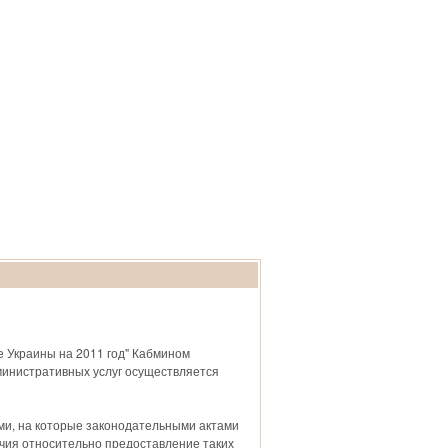
Искать
зная информация
Контакты
е Украины на 2011 год" Кабмином
дминистративных услуг осуществляется
и, на которые законодательными актами
ия относительно предоставление таких