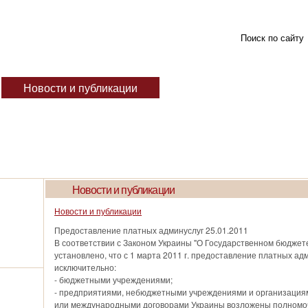
Новости и публикации
Консультации
Поле
Новости и публикации
Новости и публикации
Предоставление платных админуслуг
25.01.2011
В соответствии с Законом Украины "О Государственном бюджет
установлено, что с 1 марта 2011 г. предоставление платных а
исключительно:
- бюджетными учреждениями;
- предприятиями, небюджетными учреждениями и организациям
или международными договорами Украины возложены полномоч