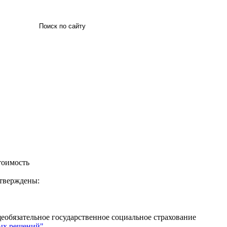
Искать
тоимость
утверждены:
еобязательное государственное социальное страхование
ных решений"