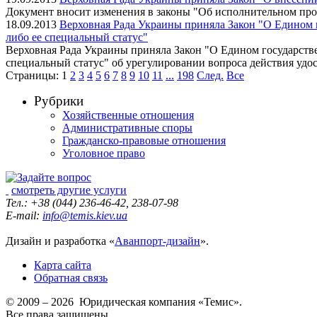
Документ вносит изменения в законы "Об исполнительном про
18.09.2013
Верховная Рада Украины приняла Закон "О Едином 
либо ее специальный статус"
Верховная Рада Украины приняла Закон "О Едином государств
специальный статус" об урегулировании вопроса действия уд
Страницы:
1
2
3
4
5
6
7
8
9
10
11
...
198
След.
Все
Рубрики
Хозяйственные отношения
Административные споры
Гражданско-правовые отношения
Уголовное право
смотреть другие услуги
Тел.: +38 (044) 236-46-42, 238-07-98
E-mail:
info@temis.kiev.ua
Дизайн и разработка «
Аванпорт-дизайн
».
Карта сайта
Обратная связь
© 2009 – 2026 Юридическая компания «Темис».
Все права защищены.