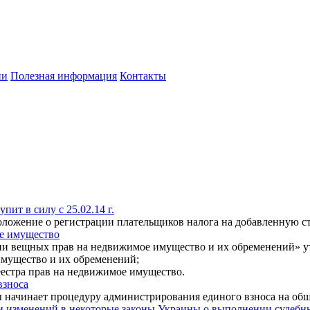
ии
Полезная информация
Контакты
ит в силу с 25.02.14 г.
оложение о регистрации плательщиков налога на добавленную с
е имущество
ации вещных прав на недвижимое имущество и их обременений» 
имущество и их обременений;
еестра прав на недвижимое имущество.
взноса
ы начинает процедуру администрирования единого взноса на общ
и изменений в некоторые законы Украины о выполнении судеб