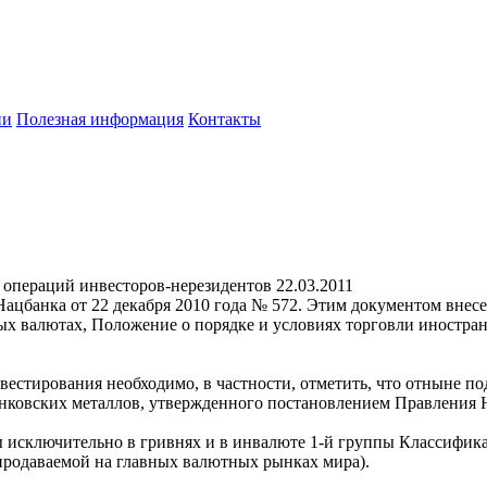
ии
Полезная информация
Контакты
 операций инвесторов-нерезидентов
22.03.2011
 Нацбанка от 22 декабря 2010 года № 572. Этим документом вне
ых валютах, Положение о порядке и условиях торговли иностра
вестирования необходимо, в частности, отметить, что отныне п
нковских металлов, утвержденного постановлением Правления Н
 исключительно в гривнях и в инвалюте 1-й группы Классифика
продаваемой на главных валютных рынках мира).