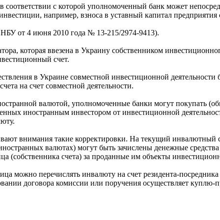
 в соответствии с которой уполномоченный банк может непосред
й инвестиции, например, взноса в уставный капитал предприяти
НБУ от 4 июня 2010 года № 13-215/2974-9413).
тора, которая ввезена в Украину собственником инвестиционно
нвестиционный счет.
ствления в Украине совместной инвестиционной деятельности б
счета на счет совместной деятельности.
ностранной валютой, уполномоченные банки могут покупать (об
ученных иностранным инвестором от инвестиционной деятельнос
юту.
ивают внимания такие корректировки. На текущий инвалютный сч
иностранных валютах) могут быть зачислены денежные средства 
ица (собственника счета) за проданные им объекты инвестицион
лица можно перечислять инвалюту на счет резидента-посредника
новании договора комиссии или поручения осуществляет куплю-