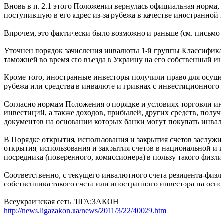
Вновь в п. 2.1 этого Положения вернулась официальная норма,
поступившую в его адрес из-за рубежа в качестве иностранно
Впрочем, это фактически было возможно и раньше (см. письмо 
Уточнен порядок зачисления инвалюты 1-й группы Классифика
таможней во время его въезда в Украину на его собственный и
Кроме того, иностранные инвесторы получили право для осуще
рубежа или средства в инвалюте и гривнах с инвестиционного 
Согласно нормам Положения о порядке и условиях торговли и
инвестиций, а также доходов, прибылей, других средств, пол
документов на основании которых банки могут покупать инвал
В Порядке открытия, использования и закрытия счетов заслуж
открытия, использования и закрытия счетов в национальной и 
посредника (поверенного, комиссионера) в пользу такого физл
Соответственно, с текущего инвалютного счета резидента-физ
собственника такого счета или иностранного инвестора на ос
Всеукраинская сеть ЛІГА:ЗАКОН
http://news.ligazakon.ua/news/2011/3/22/40029.htm