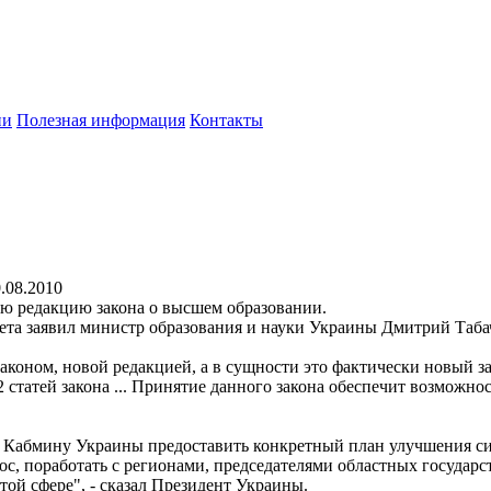
ии
Полезная информация
Контакты
.08.2010
ю редакцию закона о высшем образовании.
ета заявил министр образования и науки Украины Дмитрий Таба
коном, новой редакцией, а в сущности это фактически новый з
 статей закона ... Принятие данного закона обеспечит возможн
 Кабмину Украины предоставить конкретный план улучшения си
прос, поработать с регионами, председателями областных госуда
той сфере", - сказал Президент Украины.