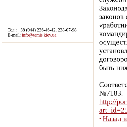
Законода
смотреть другие услуги
законов 
«работн
Тел.: +38 (044) 236-46-42, 238-07-98
командир
E-mail:
info@temis.kiev.ua
осуществ
установ
договоро
быть ниж
Соответ
№7183.
http://po
art_id=
Назад 