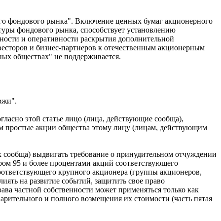
ого фондового рынка". Включение ценных бумаг акционерного
туры фондового рынка, способствует установлению
ьности и оперативности раскрытия дополнительной
есторов и бизнес-партнеров к отечественным акционерным
ных обществах" не поддерживается.
ржи".
ласно этой статье лицо (лица, действующие сообща),
им простые акции общества этому лицу (лицам, действующим
х сообща) выдвигать требование о принудительном отчуждении
ром 95 и более процентами акций соответствующего
 соответствующего крупного акционера (группы акционеров,
иять на развитие событий, защитить свое право
ава частной собственности может применяться только как
арительного и полного возмещения их стоимости (часть пятая