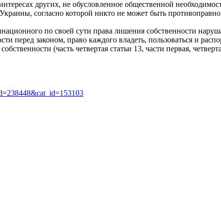
 интересах других, не обусловленное общественной необходимос
 Украины, согласно которой никто не может быть противоправно
минационного по своей сути права лишения собственности нар
ости перед законом, право каждого владеть, пользоваться и рас
собственности (часть четвертая статьи 13, части первая, четвер
art_id=238448&cat_id=153103