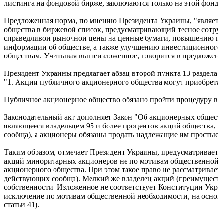
листинга на фондовой бирже, заключаются только на этой фон
Предложенная норма, по мнению Президента Украины, "являетс
общества в биржевой список, предусматривающий тесное сотр
справедливой рыночной цены на ценные бумаги, повышению пр
информации об обществе, а также улучшению инвестиционног
обществам. Учитывая вышеизложенное, говорится в предложен
Президент Украины предлагает абзац второй пункта 13 раздела
"1. Акции публичного акционерного общества могут приобрета
Публичное акционерное общество обязано пройти процедуру в
Законодательный акт дополняет Закон "Об акционерных обществ
являющееся владельцем 95 и более процентов акций общества,
сообща), а акционеры обязаны продать надлежащие им простые
Таким образом, отмечает Президент Украины, предусматривае
акций миноритарных акционеров не по мотивам общественной 
акционерного общества. При этом такое право не рассматривае
действующих сообща). Мелкий же владелец акций (преимущест
собственности. Изложенное не соответствует Конституции Укр
исключение по мотивам общественной необходимости, на основ
статьи 41).