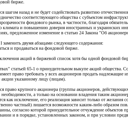
довой бирже.
я шагом назад и не будет содействовать развитию отечественн
удничество соответствующего общества с субъектом инфраструк
озрачности фондового рынка, в частности, благодаря обязател
о климата и повышению доверия иностранных и украинских инв
иях, предложенное изменение в статью 24 Закона "Об акционер
 I заменить двумя абзацами следующего содержания:
ться и продаваться на фондовой бирже.
ключения акций в биржевой список хотя бы одной фондовой би
ах" статьей 65-1 о принудительном выкупе акций общества. Сог
 имеет право требовать у всех акционеров продать надлежащие 
 акции указанному лицу (лицам).
тся право крупного акционера (группы акционеров, действующи
необходимости, а только на основании владения таким акционе
тся как исключение, его реализация зависит только от желания
венно частный) лишается возможности каким-либо образом повл
аины, согласно которой принудительное отчуждение объектов пр
ании и в порядке, установленных законом, и при условии предв