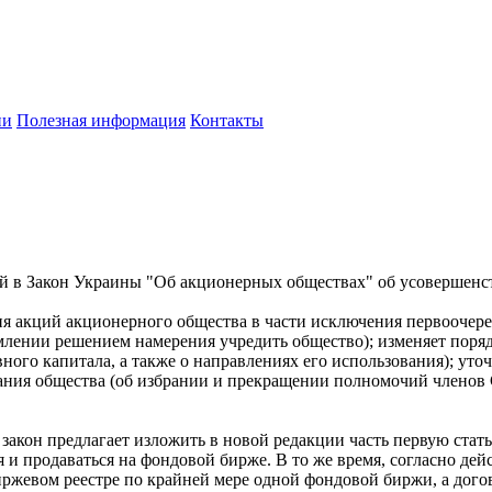
ии
Полезная информация
Контакты
й в Закон Украины "Об акционерных обществах" об усовершенс
ния акций акционерного общества в части исключения первоочер
млении решением намерения учредить общество); изменяет поря
вного капитала, а также о направлениях его использования); ут
ния общества (об избрании и прекращении полномочий членов 
 закон предлагает изложить в новой редакции часть первую стат
 и продаваться на фондовой бирже. В то же время, согласно де
биржевом реестре по крайней мере одной фондовой биржи, а до