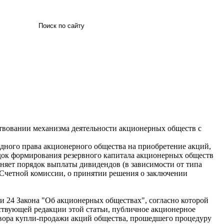
Искать
твовании механизма деятельности акционерных обществ с
едного права акционерного общества на приобретение акций,
док формирования резервного капитала акционерных обществ
очняет порядок выплаты дивидендов (в зависимости от типа
Счетной комиссии, о принятии решения о заключении
ьи 24 Закона "Об акционерных обществах", согласно которой
йствующей редакции этой статьи, публичное акционерное
говора купли-продажи акций общества, прошедшего процедуру