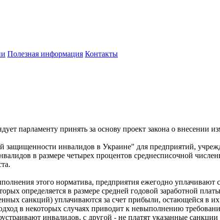
ии
Полезная информация
Контакты
дует парламенту принять за основу проект закона о внесении и
ной защищенности инвалидов в Украине" для предприятий, учре
инвалидов в размере четырех процентов среднесписочной численн
ста.
евыполнения этого норматива, предприятия ежегодно уплачиваю
орых определяется в размере средней годовой заработной плат
енных санкций) уплачиваются за счет прибыли, остающейся в их
подход в некоторых случаях приводит к невыполнению требовани
оустраивают инвалидов, с другой - не платят указанные санкции