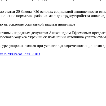
тью статьи 20 Закона "Об основах социальной защищенности инв
олнение норматива рабочих мест для трудоустройства инвалидов
ю на усиление социальной защиты инвалидов.
ициативы - народным депутатом Александром Ефремовым предлаг
алогового кодекса Украины об изменении источника уплаты сум
ь урегулирован только при условии одновременного принятия дв
art_id=252980&cat_id=153103