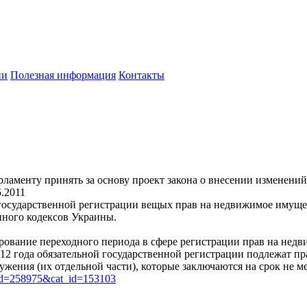
ии
Полезная информация
Контакты
ламенту принять за основу проект закона о внесении изменени
5.2011
государственной регистрации вещых прав на недвижимое имущес
нного кодексов Украины.
лирование переходного периода в сфере регистрации прав на не
2012 года обязательной государственной регистрации подлежат 
жения (их отдельной части), которые заключаются на срок не ме
art_id=258975&cat_id=153103