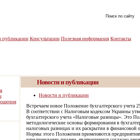
и публикации
Консультации
Полезная информация
Контакты
Новости и публикации
я
Новости и публикации
ы
ношения
Встречаем новое Положение бухгалтерского учета
2
В соответствии с Налоговым кодексом Украины ут
бухгалтерского учета «Налоговые разницы». Это П
методологические основы формирования в бухгалте
налоговых разницах и их раскрытии в финансовой о
Нормы этого Положения применяются предприятиям
юридическими лицами, являющимися согласно зако