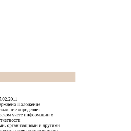
Искать
5.02.2011
верждено Положение
оложение определяет
рском учете информации о
тчетности.
и, организациями и другими
нодательству плательщиками