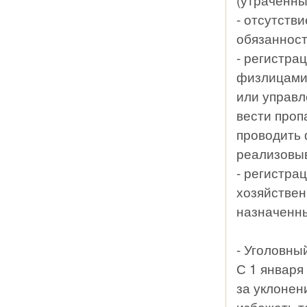
- отсутств
обязанност
- регистра
физлицами
или управл
вести про
проводить 
реализовы
- регистра
хозяйствен
назначенны
- Уголовный
С 1 января
за уклонен
избежать т