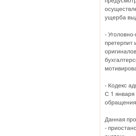
осуществле
ущерба выд
- Уголовно
претерпит 
оригиналов
бухгалтерс
мотивирова
- Кодекс а
С 1 января
обращениям
Данная про
- приостан
счетах;