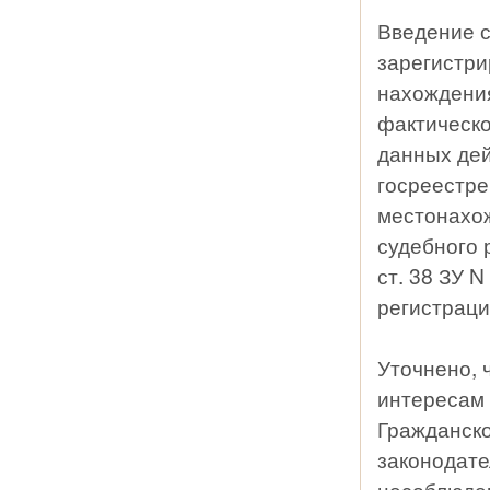
Введение с
зарегистри
нахождения
фактическ
данных дей
госреестре
местонахо
судебного 
ст. 38 ЗУ N
регистраци
Уточнено, 
интересам 
Гражданско
законодате
несоблюден