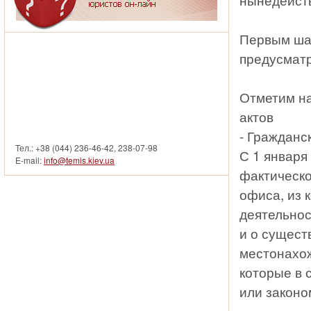
Первым шаг
предусматр
Отметим н
смотреть другие услуги
актов
- Гражданс
Тел.: +38 (044) 236-46-42, 238-07-98
С 1 января
E-mail:
info@temis.kiev.ua
фактическо
офиса, из 
деятельнос
и о сущест
местонахож
которые в 
или законо