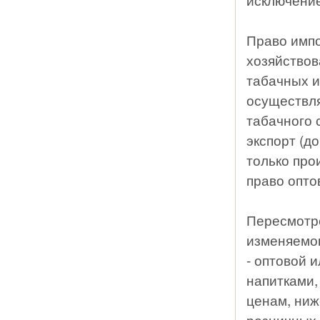
Право импо
хозяйствов
табачных и
осуществл
табачного 
экспорт (д
только про
право опто
Пересмотре
изменяемог
- оптовой 
напитками,
ценам, ниж
розничных 