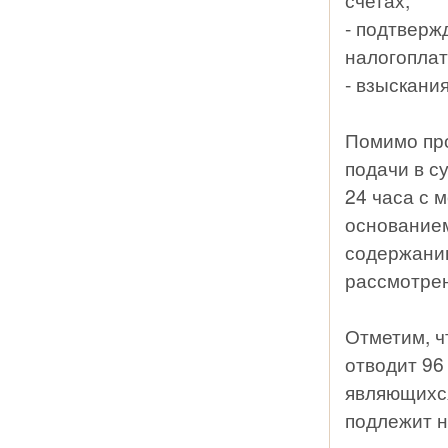
- подтвер
налогоплат
- взыскани
Помимо про
подачи в с
24 часа с 
основанием
содержанию
рассмотрен
Отметим, ч
отводит 96
являющихся
подлежит 