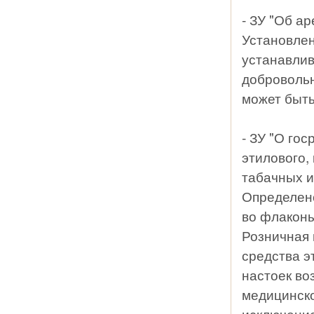
- ЗУ "Об ар
Установлен
устанавлив
добровольн
может быть
- ЗУ "О го
этилового,
табачных из
Определен
во флаконы
Розничная 
средства э
настоек во
медицинско
исключение