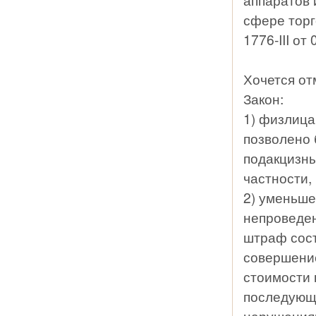
сфере торг
1776-III от 
Хочется от
Закон:
1) физлиц
позволено 
подакцизны
частности, 
2) уменьше
непроведен
штраф сост
совершение
стоимости 
последующ
нарушениям