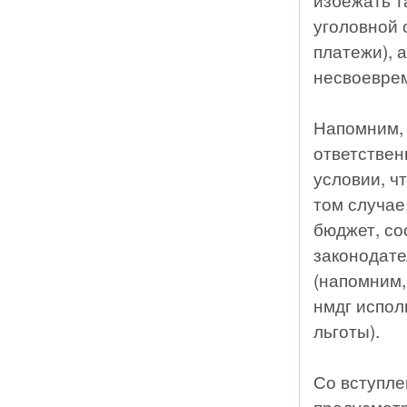
уголовной 
платежи), 
несвоеврем
Напомним, 
ответствен
условии, ч
том случае
бюджет, со
законодате
(напомним,
нмдг испол
льготы).
Со вступле
предусмотр