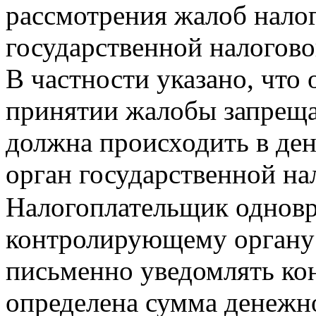
рассмотрения жалоб нало
государственной налогов
В частности указано, что 
принятии жалобы запреща
должна происходить в ден
орган государственной на
Налогоплательщик одновр
Колекція овочевих рослин
НБС представлена на експозиційно-к
Haima Freema
– отличный 7-местный минивен для всей семьи.
контролирующему органу 
письменно уведомлять ко
определена сумма денежно