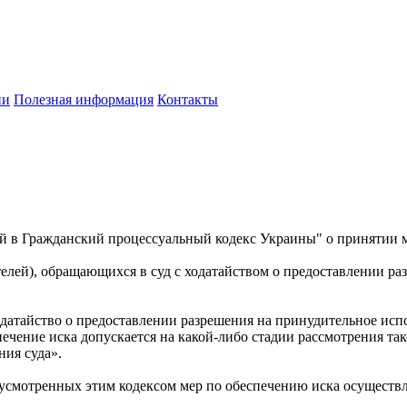
ии
Полезная информация
Контакты
й в Гражданский процессуальный кодекс Украины" о принятии 
ателей), обращающихся в суд с ходатайством о предоставлении 
ходатайство о предоставлении разрешения на принудительное ис
чение иска допускается на какой-либо стадии рассмотрения так
ия суда».
усмотренных этим кодексом мер по обеспечению иска осуществляе