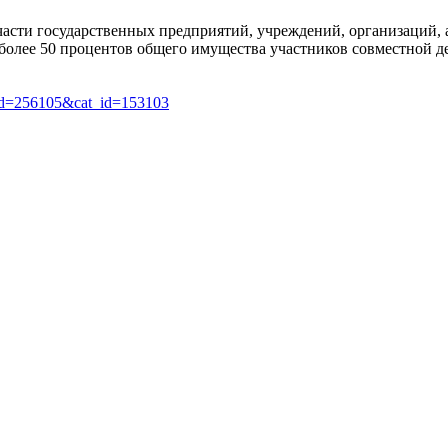
части государственных предприятий, учреждений, организаций, 
 более 50 процентов общего имущества участников совместной д
art_id=256105&cat_id=153103