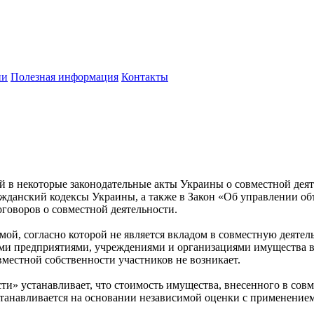
ии
Полезная информация
Контакты
й в некоторые законодательные акты Украины о совместной дея
ажданский кодексы Украины, а также в Закон «Об управлении о
говоров о совместной деятельности.
рмой, согласно которой не является вкладом в совместную деяте
ми предприятиями, учреждениями и организациями имущества в 
вместной собственности участников не возникает.
и» устанавливает, что стоимость имущества, внесенного в совм
станавливается на основании независимой оценки с применение