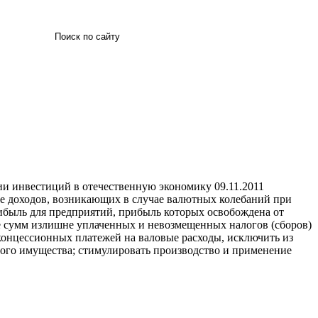
Искать
нии инвестиций в отечественную экономику
09.11.2011
ие доходов, возникающих в случае валютных колебаний при
ибыль для предприятий, прибыль которых освобождена от
е сумм излишне уплаченных и невозмещенных налогов (сборов)
концессионных платежей на валовые расходы, исключить из
ого имущества; стимулировать производство и применение