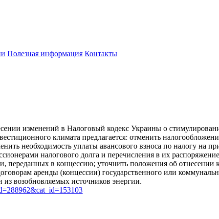
ии
Полезная информация
Контакты
внесении изменений в Налоговый кодекс Украины о стимулирова
нвестиционного климата предлагается: отменить налогообложен
нить необходимость уплаты авансового взноса по налогу на пр
ссионерами налогового долга и перечисления в их распоряжени
и, переданных в концессию; уточнить положения об отнесении 
оговорам аренды (концессии) государственного или коммунальн
и из возобновляемых источников энергии.
art_id=288962&cat_id=153103