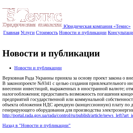
Юридическая компания «Темис»
Главная
Услуги
Стоимость
Новости и публикации
Консультац
Новости и публикации
Новости и публикации
Верховная Рада Украины приняла за основу проект закона о 
В законопроекте №9341 с целью создания привлекательного и
внесении инвестиций, выраженных в иностранной валюте; отме
налогообложения; предоставить возможность погашения конце
предприятий государственной или коммунальной собственност
объекта обложения НДС арендную (концессионную) плату по д
генерирующего оборудования для производства электроэнерги
http://portal.rada.gov.ua/rada/control/ru/publish/article/news_left?
Назад в "Новости и публикации"