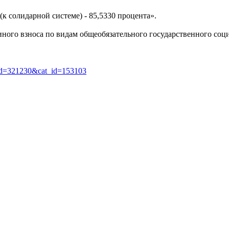
к солидарной системе) - 85,5330 процента».
единого взноса по видам общеобязательного государственного со
art_id=321230&cat_id=153103