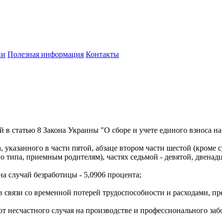
ии
Полезная информация
Контакты
в статью 8 Закона Украины "О сборе и учете единого взноса на
, указанного в части пятой, абзаце втором части шестой (кроме
 типа, приемным родителям), частях седьмой - девятой, двенадц
а случай безработицы - 5,0906 процента;
в связи со временной потерей трудоспособности и расходами, пр
от несчастного случая на производстве и профессионального заб