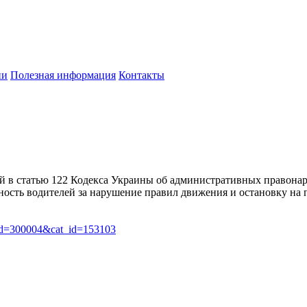
ии
Полезная информация
Контакты
ий в статью 122 Кодекса Украины об административных правон
ость водителей за нарушение правил движения и остановку на 
art_id=300004&cat_id=153103