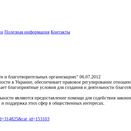
ии
Полезная информация
Контакты
ти и благотворительных организациях"
06.07.2012
ости в Украине, обеспечивает правовое регулирование отношен
ает благоприятные условия для создания и деятельности благот
ельности являются предоставление помощи для содействия закон
 и поддержка этих сфер в общественных интересах.
art_id=314825&cat_id=153103