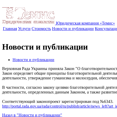
Юридическая компания «Темис»
Главная
Услуги
Стоимость
Новости и публикации
Консультац
Новости и публикации
Новости и публикации
Верховная Рада Украины приняла Закон "О благотворительнос
Закон определяет общие принципы благотворительной деятельн
деятельности, утверждение гуманизма и милосердия, обеспечив
В частности, согласно закону целями благотворительной деят
деятельности, определенных данным Законом, а также развитие
Соответствующий законопроект зарегистрирован под №6343.
http://portal.rada.gov.ua/rada/control/ru/publish/article/news_left?
Назад в "Новости и публикации"