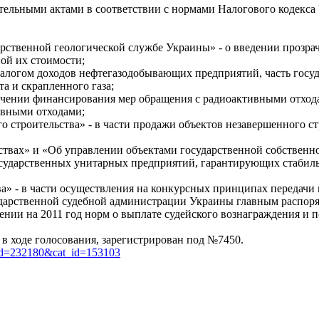
ательными актами в соответствии с нормами Налогового кодекса
дарственной геологической службе Украины» - о введении проз
ой их стоимости;
 налогом доходов нефтегазодобывающих предприятий, часть госуд
та и скрапленного газа;
ечении финансирования мер обращения с радиоактивными отхода
ивными отходами;
о строительства» - в части продажи объектов незавершенного с
твах» и «Об управлении объектами государственной собственно
государственных унитарных предприятий, гарантирующих стабил
а» - в части осуществления на конкурсных принципах передачи 
сударственной судебной администрации Украины главным распор
нии на 2011 год норм о выплате судейского вознаграждения и 
в ходе голосования, зарегистрирован под №7450.
art_id=232180&cat_id=153103