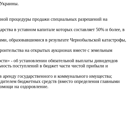
 Украины.
рачной процедуры продажи специальных разрешений на
арства в уставном капитале которых составляет 50% и более, в
ми, образовавшимися в результате Чернобыльской катастрофы,
троительства на открытых аукционах вместе с земельным
сти» - об установлении обязательной выплаты дивидендов
ьность поступлений в бюджет части чистой прибыли и
в аренду государственного и коммунального имущества;
ядителем бюджетных средств (вместо определения главными
помощи на оздоровление.