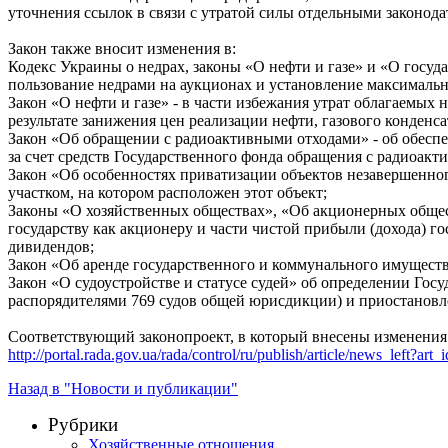
уточнения ссылок в связи с утратой силы отдельными законод
Закон также вносит изменения в:
Кодекс Украины о недрах, законы «О нефти и газе» и «О госу
пользование недрами на аукционах и установление максимальн
Закон «О нефти и газе» - в части избежания утрат облагаемых
результате занижения цен реализации нефти, газового конденса
Закон «Об обращении с радиоактивными отходами» - об обесп
за счет средств Государственного фонда обращения с радиоакт
Закон «Об особенностях приватизации объектов незавершенног
участком, на котором расположен этот объект;
Законы «О хозяйственных обществах», «Об акционерных общес
государству как акционеру и части чистой прибыли (дохода) 
дивидендов;
Закон «Об аренде государственного и коммунального имуществ
Закон «О судоустройстве и статусе судей» об определении Го
распорядителями 769 судов общей юрисдикции) и приостановле
Соответствующий законопроект, в который внесены изменения 
http://portal.rada.gov.ua/rada/control/ru/publish/article/news_left?
Назад в "Новости и публикации"
Рубрики
Хозяйственные отношения