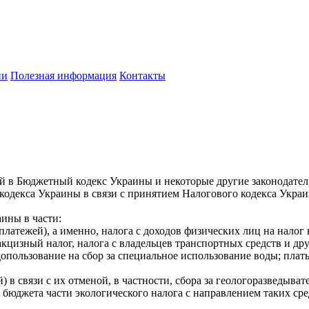
ии
Полезная информация
Контакты
й в Бюджетный кодекс Украины и некоторые другие законодате
кодекса Украины в связи с принятием Налогового кодекса Укра
ины в части:
платежей), а именно, налога с доходов физических лиц на налог
акцизный налог, налога с владельцев транспортных средств и д
допользование на сбор за специальное использование воды; плат
 в связи с их отменой, в частности, сбора за геологоразведыват
о бюджета части экологического налога с направлением таких с