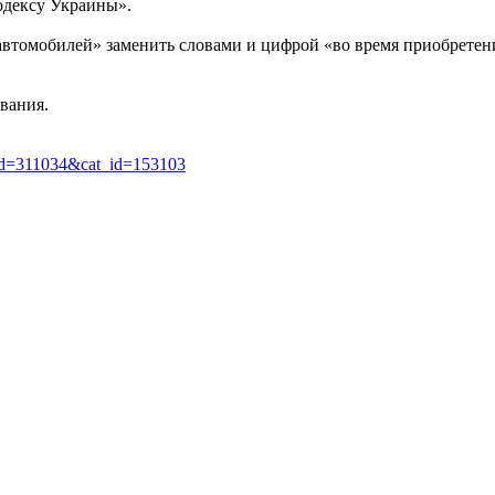
одексу Украины».
автомобилей» заменить словами и цифрой «во время приобретени
ования.
art_id=311034&cat_id=153103