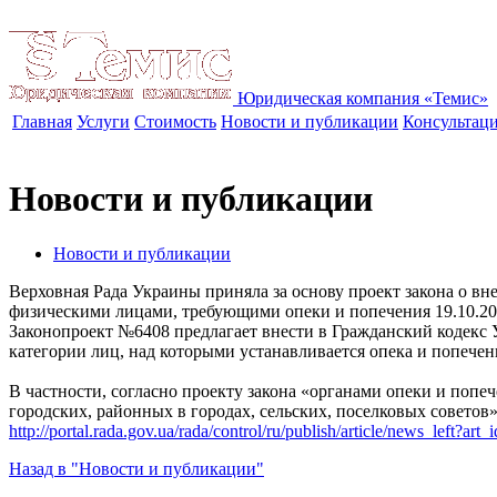
Юридическая компания «Темис»
Главная
Услуги
Стоимость
Новости и публикации
Консультац
Новости и публикации
Новости и публикации
Верховная Рада Украины приняла за основу проект закона о 
физическими лицами, требующими опеки и попечения
19.10.2
Законопроект №6408 предлагает внести в Гражданский кодекс 
категории лиц, над которыми устанавливается опека и попечен
В частности, согласно проекту закона «органами опеки и поп
городских, районных в городах, сельских, поселковых советов»
http://portal.rada.gov.ua/rada/control/ru/publish/article/news_left?
Назад в "Новости и публикации"