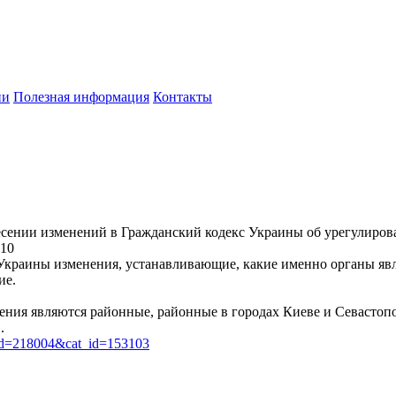
ии
Полезная информация
Контакты
внесении изменений в Гражданский кодекс Украины об урегулир
010
Украины изменения, устанавливающие, какие именно органы явл
ие.
ечения являются районные, районные в городах Киеве и Севасто
.
art_id=218004&cat_id=153103