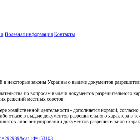
ии
Полезная информация
Контакты
 в некоторые законы Украины о выдаче документов разрешитель
дательства по вопросам выдачи документов разрешительного ха
щих решений местных советов.
сфере хозяйственной деятельности» дополняется нормой, согласн
бо отказе в выдаче документов разрешительного характера в теч
бликатов либо аннулировании документов разрешительного харак
art_id=292989&cat_id=153103