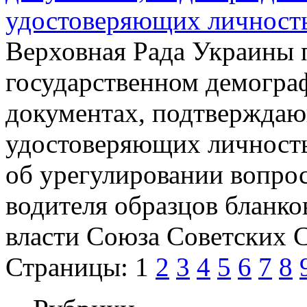
удостоверяющих личность
Верховная Рада Украины 
государственном демогра
документах, подтверждаю
удостоверяющих личность
об урегулировании вопрос
водителя образцов бланк
власти Союза Советских 
Страницы:
1
2
3
4
5
6
7
8