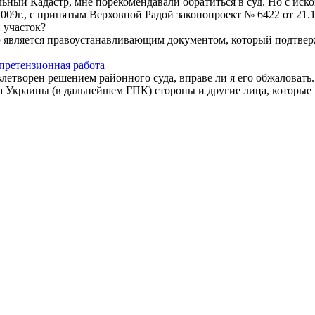
ый Кадастр, мне порекомендавали обратиться в суд. Но с иском
009г., с принятым Верховной Радой законопроект № 6422 от 21.
 участок?
ю является правоустанавливающим документом, который подтвер
претензионная работа
влетворен решением районного суда, вправе ли я его обжаловать.
ка Украины (в дальнейшем ГПК) стороны и другие лица, которые