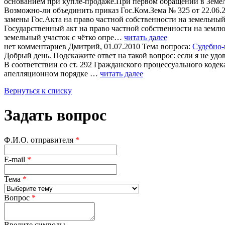
основанием при купле-продаже.При первом обращении в Земельн
Возможно-ли объединить приказ Гос.Ком.Зема № 325 от 22.06.2
замены Гос.Акта на право частной собственности на земельный
Государственный акт на право частной собственности на земл
земельный участок с чётко опре…
читать далее
нет комментариев
Дмитрий, 01.07.2010
Тема вопроса:
Судебно-
Добрый день. Подскажите ответ на такой вопрос: если я не удо
В соответствии со ст. 292 Гражданского процессуального коде
апелляционном порядке …
читать далее
Вернуться к списку
Задать вопрос
Ф.И.О. отправителя
*
E-mail
*
Тема
*
Вопрос
*
Введите символы