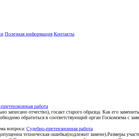
ии
Полезная информация
Контакты
-претензионная работа
 записано отчество), госакт старого образца. Как его заменить
необходимо обратиться в соответствующий орган Госкомзема с за
ема вопроса:
Судебно-претензионная работа
 допущенна техническая ошибка(подлежит замене).Размеры учас