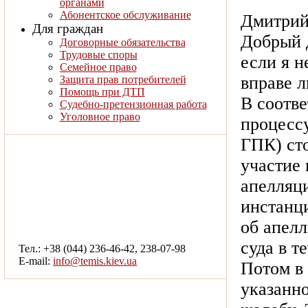
органами
Абонентское обслуживание
Дмитрий,
Для граждан
Добрый д
Договорные обязательства
Трудовые споры
если я н
Семейное право
вправе л
Защита прав потребителей
Помощь при ДТП
В соотве
Судебно-претензионная работа
Уголовное право
процесс
ГПК) ст
участие 
апелляц
инстанци
смотреть другие услуги
об апел
суда в т
Тел.: +38 (044) 236-46-42, 238-07-98
E-mail:
info@temis.kiev.ua
Потом в
указанн