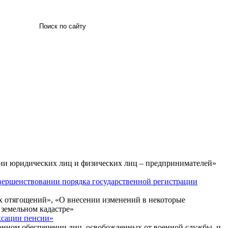
Искать
ции юридических лиц и физических лиц – предпринимателей»
вершенствовании порядка государственной регистрации
х отягощений», «О внесении изменений в некоторые
 земельном кадастре»
ксации пенсии»
онном обеспечении лиц, освобожденных от военной службы, и