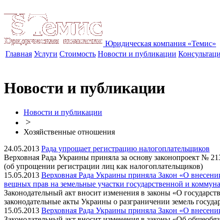
Юридическая компания «Темис»
Главная
Услуги
Стоимость
Новости и публикации
Консультац
Новости и публикации
Новости и публикации
>
Хозяйственные отношения
24.05.2013
Рада упрощает регистрацию налогоплательщиков
Верховная Рада Украины приняла за основу законопроект № 2
(об упрощении регистрации лиц как налогоплательщиков)
15.05.2013
Верховная Рада Украины приняла Закон «О внесени
вещных прав на земельные участки государственной и коммуна
Законодательный акт вносит изменения в законы «О государс
законодательные акты Украины о разграничении земель госуда
15.05.2013
Верховная Рада Украины приняла Закон «О внесени
Законодательный акт вносит изменения в законы «Об общеобя