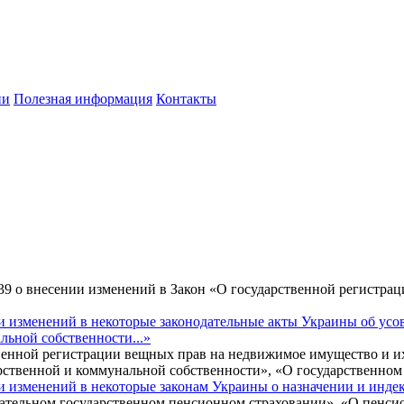
ии
Полезная информация
Контакты
139 о внесении изменений в Закон «О государственной регистра
и изменений в некоторые законодательные акты Украины об усо
льной собственности...»
твенной регистрации вещных прав на недвижимое имущество и и
рственной и коммунальной собственности», «О государственном
и изменений в некоторые законам Украины о назначении и инде
зательном государственном пенсионном страховании», «О пенси