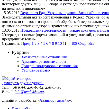
некоторых других лиц», «О сборе и учете единого взноса на 
на пенсию, и инвалидам»
15.05.2013
Верховная Рада Украины приняла Закон «О внесени
Законодательный акт вносит изменения в Кодекс Украины об 
лиц в связи с автоматизированной обработкой персональных д
данных об органах надзора и трансграничных потоках данных
13.05.2013
Прекращение деятельности – какие документы подав
Утверждены новые формы заявлений и уведомлений, предостав
предпринимателей»
Страницы:
Пред.
1
2
3
4
5
6
7
8
9
10
11
...
198
След.
Все
Рубрики
Хозяйственные отношения
Административные споры
Гражданско-правовые отношения
Уголовное право
смотреть другие услуги
Тел.: +38 (044) 236-46-42, 238-07-98
E-mail:
info@temis.kiev.ua
Дизайн и разработка «
Аванпорт-дизайн
».
Карта сайта