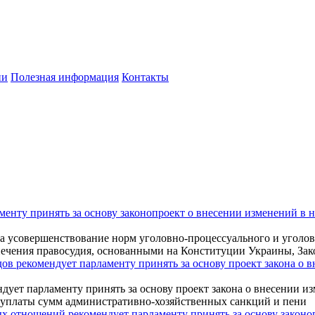
ии
Полезная информация
Контакты
менту принять за основу законопроект о внесении изменений в 
на усовершенствование норм уголовно-процессуального и уголов
печения правосудия, основанными на Конституции Украины, Зак
ов рекомендует парламенту принять за основу проект закона о 
дует парламенту принять за основу проект закона о внесении и
 уплаты сумм административно-хозяйственных санкций и пени
х отношений рекомендует парламенту принять за основу законоп