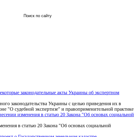
Искать
некоторые законодательные акты Украины об экспертном
ного законодательства Украины с целью приведения их в
оне "О судебной экспертизе" и правоприменительной практике
внесении изменения в статью 20 Закона "Об основах социальной
зменения в статью 20 Закона "Об основах социальной
роект о Государственном земельном кадастре