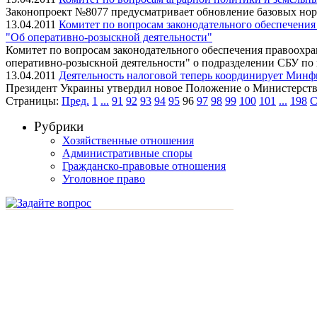
Законопроект №8077 предусматривает обновление базовых нор
13.04.2011
Комитет по вопросам законодательного обеспечения 
"Об оперативно-розыскной деятельности"
Комитет по вопросам законодательного обеспечения правоохран
оперативно-розыскной деятельности" о подразделении СБУ по 
13.04.2011
Деятельность налоговой теперь координирует Мин
Президент Украины утвердил новое Положение о Министерст
Страницы:
Пред.
1
...
91
92
93
94
95
96
97
98
99
100
101
...
198
С
Рубрики
Хозяйственные отношения
Административные споры
Гражданско-правовые отношения
Уголовное право
смотреть другие услуги