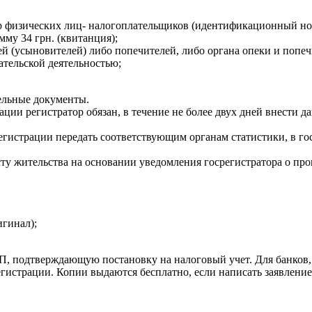
тр физических лиц- налогоплательщиков (идентификационный но
му 34 грн. (квитанция);
 (усыновителей) либо попечителей, либо органа опеки и попечит
ательской деятельностью;
тельные документы.
ации регистратор обязан, в течение не более двух дней внести
регистрации передать соответствующим органам статистики, в 
сту жительства на основании уведомления госрегистратора о про
игинал);
, подтверждающую постановку на налоговый учет. Для банков, г
егистрации. Копии выдаются бесплатно, если написать заявлени