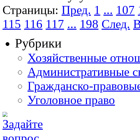
Страницы:
Пред.
1
...
107
115
116
117
...
198
След.
В
Рубрики
Хозяйственные отно
Административные с
Гражданско-правовы
Уголовное право