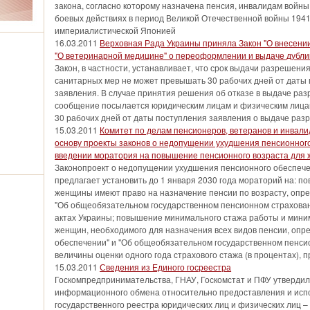
закона, согласно которому назначена пенсия, инвалидам войны
боевых действиях в период Великой Отечественной войны 1941-
империалистической Японией
16.03.2011
Верховная Рада Украины приняла Закон "О внесении
"О ветеринарной медицине" о переоформлении и выдаче дубл
Закон, в частности, устанавливает, что срок выдачи разрешени
санитарных мер не может превышать 30 рабочих дней от даты
заявления. В случае принятия решения об отказе в выдаче р
сообщение посылается юридическим лицам и физическим лиц
30 рабочих дней от даты поступления заявления о выдаче ра
15.03.2011
Комитет по делам пенсионеров, ветеранов и инвали
основу проекты законов о недопущении ухудшения пенсионного
введении моратория на повышение пенсионного возраста для
Законопроект о недопущении ухудшения пенсионного обеспеч
предлагает установить до 1 января 2030 года мораторий на: по
женщины имеют право на назначение пенсии по возрасту, опре
"Об общеобязательном государственном пенсионном страхован
актах Украины; повышение минимального стажа работы и миним
женщин, необходимого для назначения всех видов пенсии, оп
обеспечении" и "Об общеобязательном государственном пенси
величины оценки одного года страхового стажа (в процентах),
15.03.2011
Сведения из Единого госреестра
Госкомпредпринимательства, ГНАУ, Госкомстат и ПФУ утверди
информационного обмена относительно предоставления и испо
государственного реестра юридических лиц и физических лиц 