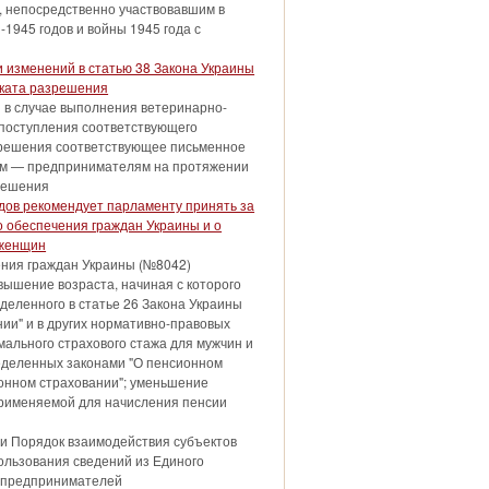
, непосредственно участвовавшим в
1945 годов и войны 1945 года с
 изменений в статью 38 Закона Украины
иката разрешения
я в случае выполнения ветеринарно-
 поступления соответствующего
азрешения соответствующее письменное
ам — предпринимателям на протяжении
зрешения
дов рекомендует парламенту принять за
 обеспечения граждан Украины и о
 женщин
ения граждан Украины (№8042)
вышение возраста, начиная с которого
деленного в статье 26 Закона Украины
ии" и в других нормативно-правовых
ального страхового стажа для мужчин и
ределенных законами "О пенсионном
онном страховании"; уменьшение
 применяемой для начисления пенсии
ли Порядок взаимодействия субъектов
льзования сведений из Единого
– предпринимателей