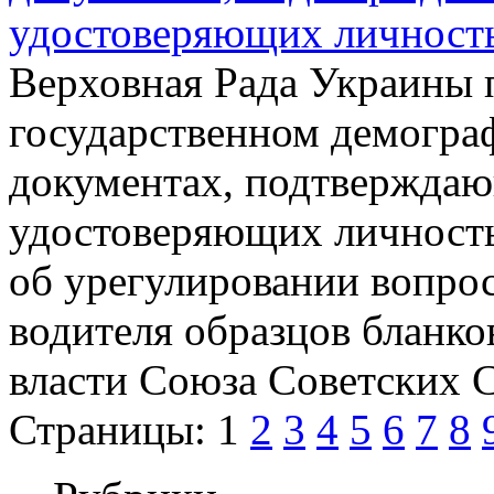
удостоверяющих личность
Верховная Рада Украины 
государственном демогра
документах, подтверждаю
удостоверяющих личность
об урегулировании вопрос
водителя образцов бланк
власти Союза Советских 
Страницы:
1
2
3
4
5
6
7
8