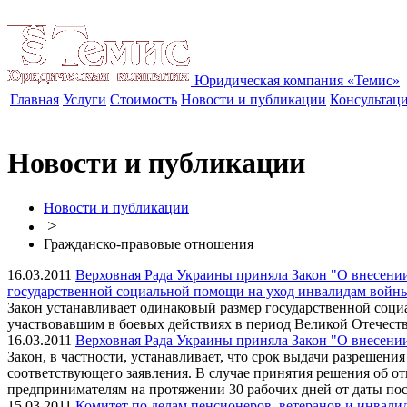
Юридическая компания «Темис»
Главная
Услуги
Стоимость
Новости и публикации
Консультац
Новости и публикации
Новости и публикации
>
Гражданско-правовые отношения
16.03.2011
Верховная Рада Украины приняла Закон "О внесени
государственной социальной помощи на уход инвалидам войн
Закон устанавливает одинаковый размер государственной соци
участвовавшим в боевых действиях в период Великой Отечест
16.03.2011
Верховная Рада Украины приняла Закон "О внесени
Закон, в частности, устанавливает, что срок выдачи разрешен
соответствующего заявления. В случае принятия решения об 
предпринимателям на протяжении 30 рабочих дней от даты пос
15.03.2011
Комитет по делам пенсионеров, ветеранов и инвали