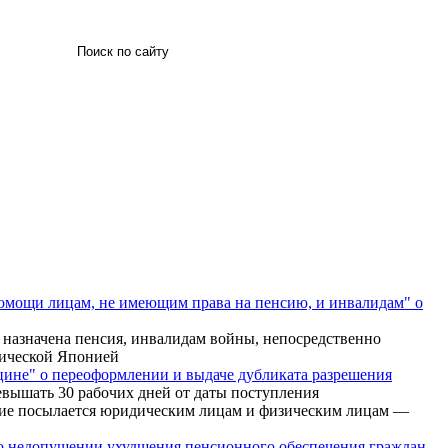
Искать
помощи лицам, не имеющим права на пенсию, и инвалидам" о
у назначена пенсия, инвалидам войны, непосредственно
тической Японией
цине" о переоформлении и выдаче дубликата разрешения
ревышать 30 рабочих дней от даты поступления
ение посылается юридическим лицам и физическим лицам —
в о недопущении ухудшения пенсионного обеспечения граждан