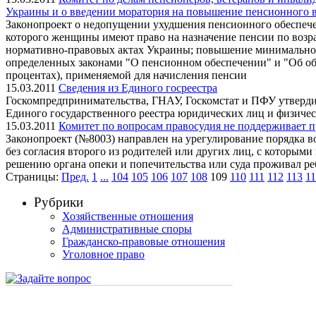
Украины и о введении моратория на повышение пенсионного 
Законопроект о недопущении ухудшения пенсионного обеспечен
которого женщины имеют право на назначение пенсии по возра
нормативно-правовых актах Украины; повышение минимального
определенных законами "О пенсионном обеспечении" и "Об об
процентах), применяемой для начисления пенсии
15.03.2011
Сведения из Единого госреестра
Госкомпредпринимательства, ГНАУ, Госкомстат и ПФУ утверди
Единого государственного реестра юридических лиц и физиче
15.03.2011
Комитет по вопросам правосудия не поддерживает п
Законопроект (№8003) направлен на урегулирование порядка во
без согласия второго из родителей или других лиц, с которыми
решению органа опеки и попечительства или суда проживал р
Страницы:
Пред.
1
...
104
105
106
107
108
109
110
111
112
113
1
Рубрики
Хозяйственные отношения
Административные споры
Гражданско-правовые отношения
Уголовное право