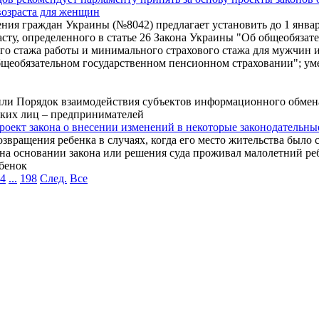
возраста для женщин
ия граждан Украины (№8042) предлагает установить до 1 января
сту, определенного в статье 26 Закона Украины "Об общеобязат
 стажа работы и минимального страхового стажа для мужчин и 
щеобязательном государственном пенсионном страховании"; уме
ли Порядок взаимодействия субъектов информационного обмена
ских лиц – предпринимателей
роект закона о внесении изменений в некоторые законодательн
звращения ребенка в случаях, когда его место жительства было
 на основании закона или решения суда проживал малолетний реб
ебенок
14
...
198
След.
Все