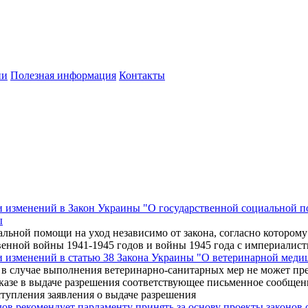
ии
Полезная информация
Контакты
и изменений в Закон Украины "О государственной социальной 
ы
альной помощи на уход независимо от закона, согласно котором
венной войны 1941-1945 годов и войны 1945 года с империалис
и изменений в статью 38 Закона Украины "О ветеринарной меди
ия в случае выполнения ветеринарно-санитарных мер не может п
отказе в выдаче разрешения соответствующее письменное сообщ
тупления заявления о выдаче разрешения
дов рекомендует парламенту принять за основу проекты законо