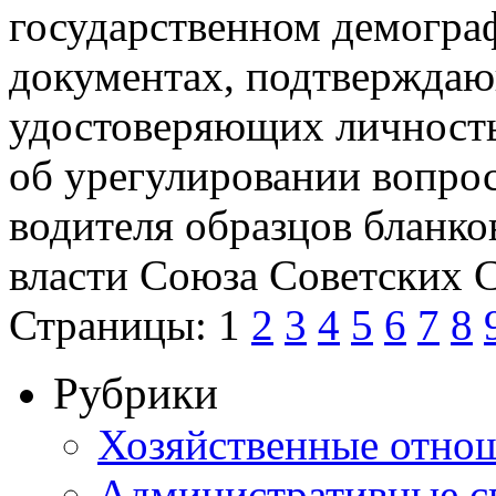
государственном демогра
документах, подтверждаю
удостоверяющих личность
об урегулировании вопрос
водителя образцов бланк
власти Союза Советских 
Страницы:
1
2
3
4
5
6
7
8
Рубрики
Хозяйственные отно
Административные с