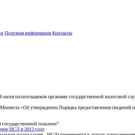
ии
Полезная информация
Контакты
б налогоплательщиков органами государственной налоговой сл
 Минюста «Об утверждении Порядка предоставления сведений из
 государственной пошлине"
ение НСЛ в 2013 году
льная льгота (далее - НСЛ) применяется к доходу, начисленном