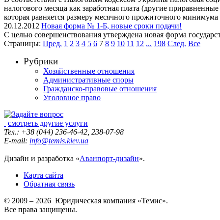
налогового месяца как заработная плата (другие приравненные
которая равняется размеру месячного прожиточного минимума 
20.12.2012
Новая форма № 1-Б, новые сроки подачи!
С целью совершенствования утверждена новая форма государстве
Страницы:
Пред.
1
2
3
4
5
6
7
8
9
10
11
12
...
198
След.
Все
Рубрики
Хозяйственные отношения
Административные споры
Гражданско-правовые отношения
Уголовное право
смотреть другие услуги
Тел.: +38 (044) 236-46-42, 238-07-98
E-mail:
info@temis.kiev.ua
Дизайн и разработка «
Аванпорт-дизайн
».
Карта сайта
Обратная связь
© 2009 – 2026 Юридическая компания «Темис».
Все права защищены.