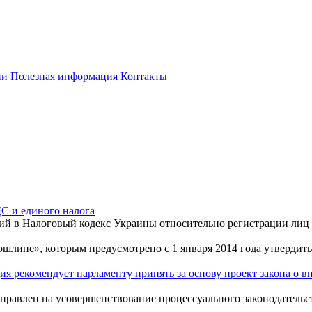
ии
Полезная информация
Контакты
С и единого налога
ений в Налоговый кодекс Украины относительно регистрации лиц
шлине», которым предусмотрено с 1 января 2014 года утвердит
ия рекомендует парламенту принять за основу проект закона о 
аправлен на усовершенствование процессуального законодательс