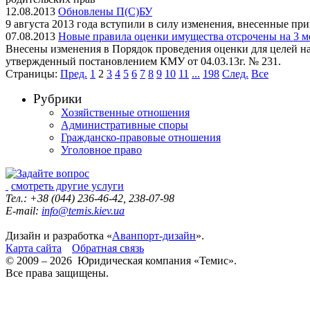
12.08.2013
Обновлены П(С)БУ
9 августа 2013 года вступили в силу изменения, внесенные пр
07.08.2013
Новые правила оценки имущества отсрочены на 3 м
Внесены изменения в Порядок проведения оценки для целей на
утвержденный постановлением КМУ от 04.03.13г. № 231.
Страницы:
Пред.
1
2
3
4
5
6
7
8
9
10
11
...
198
След.
Все
Рубрики
Хозяйственные отношения
Административные споры
Гражданско-правовые отношения
Уголовное право
смотреть другие услуги
Тел.: +38 (044) 236-46-42, 238-07-98
E-mail:
info@temis.kiev.ua
Дизайн и разработка «
Аванпорт-дизайн
».
Карта сайта
Обратная связь
© 2009 – 2026 Юридическая компания «Темис».
Все права защищены.