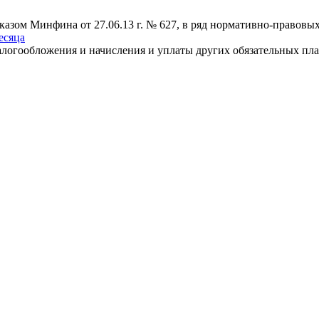
иказом Минфина от 27.06.13 г. № 627, в ряд нормативно-правов
есяца
логообложения и начисления и уплаты других обязательных плат