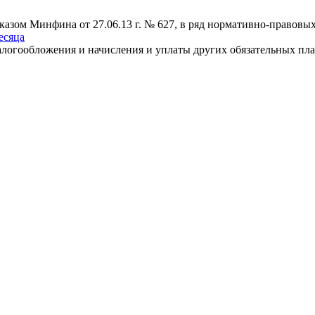
иказом Минфина от 27.06.13 г. № 627, в ряд нормативно-правов
есяца
логообложения и начисления и уплаты других обязательных плат