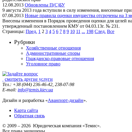
12.08.2013
Обновлены П(С)БУ
9 августа 2013 года вступили в силу изменения, внесенные пр
07.08.2013
Новые правила оценки имущества отсрочены на 3 м
Внесены изменения в Порядок проведения оценки для целей на
утвержденный постановлением КМУ от 04.03.13г. № 231.
Страницы:
Пред.
1
2
3
4
5
6
7
8
9
10
11
...
198
След.
Все
Рубрики
Хозяйственные отношения
Административные споры
Гражданско-правовые отношения
Уголовное право
смотреть другие услуги
Тел.: +38 (044) 236-46-42, 238-07-98
E-mail:
info@temis.kiev.ua
Дизайн и разработка «
Аванпорт-дизайн
».
Карта сайта
Обратная связь
© 2009 – 2026 Юридическая компания «Темис».
Все права защищены.