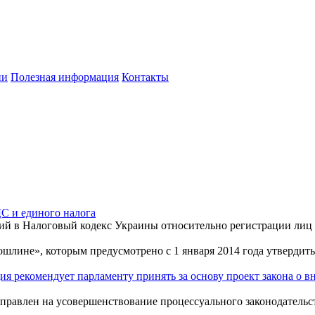
ии
Полезная информация
Контакты
С и единого налога
ений в Налоговый кодекс Украины относительно регистрации лиц
шлине», которым предусмотрено с 1 января 2014 года утвердит
ия рекомендует парламенту принять за основу проект закона о 
аправлен на усовершенствование процессуального законодательс