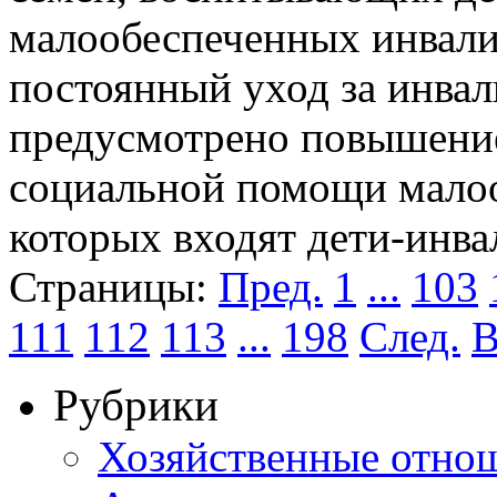
малообеспеченных инвали
постоянный уход за инвал
предусмотрено повышение
социальной помощи малоо
которых входят дети-инв
Страницы:
Пред.
1
...
103
111
112
113
...
198
След.
В
Рубрики
Хозяйственные отно