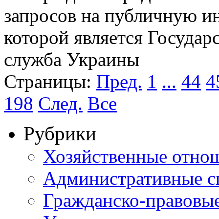
запросов на публичную и
которой является Государ
служба Украины
Страницы:
Пред.
1
...
44
4
198
След.
Все
Рубрики
Хозяйственные отно
Административные с
Гражданско-правовы