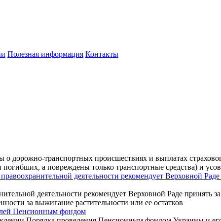
ии
Полезная информация
Контакты
ы о дорожно-транспортных происшествиях и выплатах страхово
 погибших, а повреждены только транспортные средства) и усо
 правоохранительной деятельности рекомендует Верховной Раде 
нительной деятельности рекомендует Верховной Раде принять за
ности за выжигание растительности или ее остатков
елей Пенсионным фондом
ерждении Порядка проведения Пенсионным фондом Украины и е