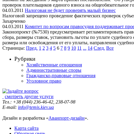
проверок плательщиков единого взноса на общеобязательное г
04.03.2011
Налоговая не будет проверять малый бизнес
Налоговой запрещено проведение фактических проверок субъект
Захарченко
04.03.2011
Комитет по вопросам правосудия поддерживает прое
Законопроект (№7530) предусматривает регламентировать прав
сбора, размеры ставок, установить льготы по уплате судебного
размера или освобождения от его уплаты, направления судебно
Страницы:
Пред.
1
2
3
4
5
6
7
8
9
10
11
...
14
След.
Все
Рубрики
Хозяйственные отношения
Административные споры
Гражданско-правовые отношения
Уголовное право
смотреть другие услуги
Тел.: +38 (044) 236-46-42, 238-07-98
E-mail:
info@temis.kiev.ua
Дизайн и разработка «
Аванпорт-дизайн
».
Карта сайта
Обратная связь