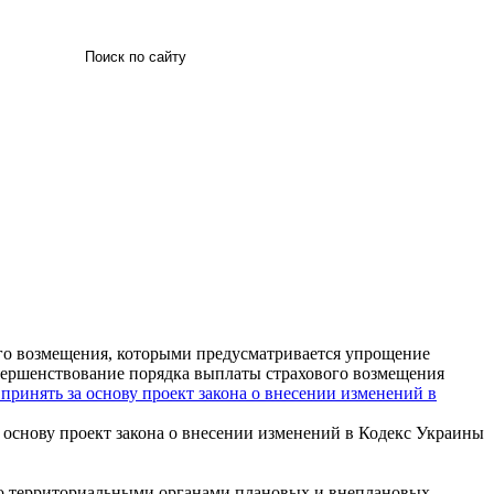
Искать
го возмещения, которыми предусматривается упрощение
вершенствование порядка выплаты страхового возмещения
принять за основу проект закона о внесении изменений в
 основу проект закона о внесении изменений в Кодекс Украины
го территориальными органами плановых и внеплановых