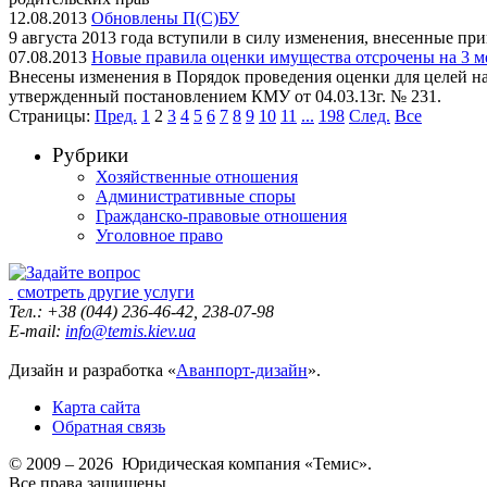
12.08.2013
Обновлены П(С)БУ
9 августа 2013 года вступили в силу изменения, внесенные пр
07.08.2013
Новые правила оценки имущества отсрочены на 3 м
Внесены изменения в Порядок проведения оценки для целей на
утвержденный постановлением КМУ от 04.03.13г. № 231.
Страницы:
Пред.
1
2
3
4
5
6
7
8
9
10
11
...
198
След.
Все
Рубрики
Хозяйственные отношения
Административные споры
Гражданско-правовые отношения
Уголовное право
смотреть другие услуги
Тел.: +38 (044) 236-46-42, 238-07-98
E-mail:
info@temis.kiev.ua
Дизайн и разработка «
Аванпорт-дизайн
».
Карта сайта
Обратная связь
© 2009 – 2026 Юридическая компания «Темис».
Все права защищены.