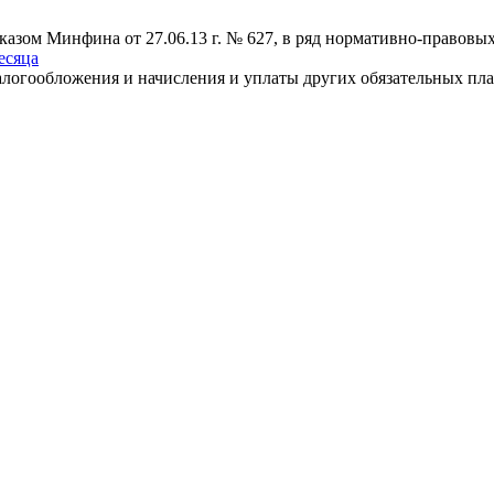
иказом Минфина от 27.06.13 г. № 627, в ряд нормативно-правов
есяца
логообложения и начисления и уплаты других обязательных плат