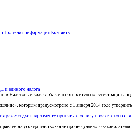
ии
Полезная информация
Контакты
С и единого налога
ений в Налоговый кодекс Украины относительно регистрации лиц
шлине», которым предусмотрено с 1 января 2014 года утвердит
ия рекомендует парламенту принять за основу проект закона о 
аправлен на усовершенствование процессуального законодательс