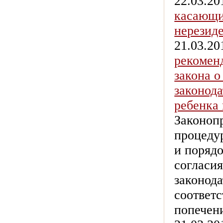
22.03.20
касающи
нерезид
21.03.20
рекоменд
закона о
законод
ребенка
Законоп
процеду
и порядо
согласия
законода
соответ
попечен