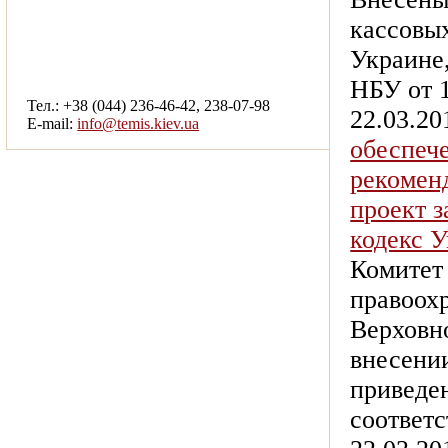
кассовы
смотреть другие услуги
Украине
НБУ от 1
Тел.: +38 (044) 236-46-42, 238-07-98
22.03.20
E-mail:
info@temis.kiev.ua
обеспеч
рекоменд
проект 
кодекс 
Комитет
правоох
Верховно
внесени
приведе
соответ