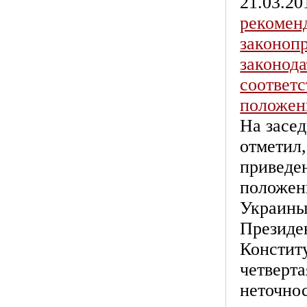
21.03.20
рекоменд
законоп
законод
соответ
положен
На засед
отметил,
приведе
положен
Украины
Президен
Конститу
четверта
неточно