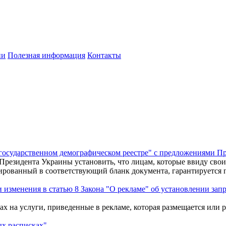
ии
Полезная информация
Контакты
государственном демографическом реестре" с предложениями П
 Президента Украины установить, что лицам, которые ввиду сво
ованный в соответствующий бланк документа, гарантируется пр
изменения в статью 8 Закона "О рекламе" об установлении запре
фах на услуги, приведенные в рекламе, которая размещается или
ых расписках"