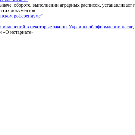
даче, обороте, выполнении аграрных расписок, устанавливает п
этих документов
инском референдуме"
и изменений в некоторые законы Украины об оформлении наслед
н «О нотариате»