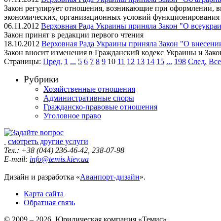
Закон регулирует отношения, возникающие при оформлении, вы
экономических, организационных условий функционирования 
06.11.2012
Верховная Рада Украины приняла Закон "О всеукра
Закон принят в редакции первого чтения
18.10.2012
Верховная Рада Украины приняла Закон "О внесени
Закон вносит изменения в Гражданский кодекс Украины и Зако
Страницы:
Пред.
1
...
5
6
7
8
9
10
11
12
13
14
15
...
198
След.
Все
Рубрики
Хозяйственные отношения
Административные споры
Гражданско-правовые отношения
Уголовное право
смотреть другие услуги
Тел.: +38 (044) 236-46-42, 238-07-98
E-mail:
info@temis.kiev.ua
Дизайн и разработка «
Аванпорт-дизайн
».
Карта сайта
Обратная связь
© 2009 – 2026 Юридическая компания «Темис».