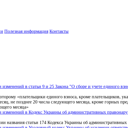
ии
Полезная информация
Контакты
изменений в статьи 9 и 25 Закона "О сборе и учете единого взн
торому «плательщики единого взноса, кроме плательщиков, указа
сяц, не позднее 20 числа следующего месяца, кроме горных пре
ующего месяца»
и изменений в Кодекс Украины об административных правонару
нии названия статьи 174 Кодекса Украины об административны
 изменений в Уголовный кодекс Украины об усилении ответстве