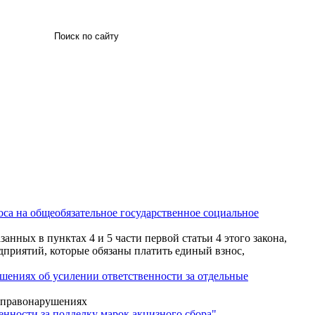
Искать
оса на общеобязательное государственное социальное
нных в пунктах 4 и 5 части первой статьи 4 этого закона,
дприятий, которые обязаны платить единый взнос,
шениях об усилении ответственности за отдельные
х правонарушениях
нности за подделку марок акцизного сбора"