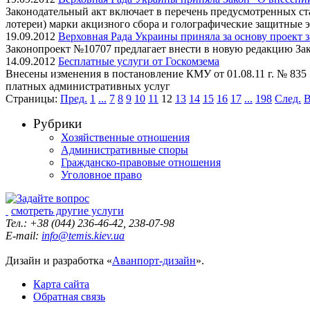
Законодательный акт включает в перечень предусмотренных ст
лотереи) марки акцизного сбора и голографические защитные 
19.09.2012
Верховная Рада Украины приняла за основу проект 
Законопроект №10707 предлагает внести в новую редакцию За
14.09.2012
Бесплатные услуги от Госкомзема
Внесены изменения в постановление КМУ от 01.08.11 г. № 835
платных административных услуг
Страницы:
Пред.
1
...
7
8
9
10
11
12
13
14
15
16
17
...
198
След.
В
Рубрики
Хозяйственные отношения
Административные споры
Гражданско-правовые отношения
Уголовное право
смотреть другие услуги
Тел.: +38 (044) 236-46-42, 238-07-98
E-mail:
info@temis.kiev.ua
Дизайн и разработка «
Аванпорт-дизайн
».
Карта сайта
Обратная связь