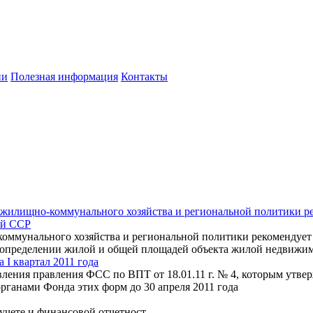
ии
Полезная информация
Контакты
, жилищно-коммунального хозяйства и региональной политики ре
ой ССР
коммунального хозяйства и региональной политики рекомендует 
 определении жилой и общей площадей объекта жилой недвижи
I квартал 2011 года
вления правления ФСС по ВПТ от 18.01.11 г. № 4, которым ут
рганами Фонда этих форм до 30 апреля 2011 года
 учете и финансовой отчетност