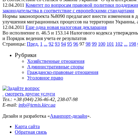
12.04.2011
Комитет по вопросам правовой политики поддержив
законодательства в соответствие с европейскими стандартами
Нормы законопроекта №8090 предлагают внести изменения в де
улучшения миграционных процессов на территории Украины, 
12.04.2011
Еще одна новая налоговая декларация
Во исполнение п. 46.5 и 153.14 Налогового кодекса утвержден
и Порядок ведения учета ее результатов
Страницы:
Пред.
1
...
92
93
94
95
96
97
98
99
100
101
102
...
198
Рубрики
Хозяйственные отношения
Административные споры
Гражданско-правовые отношения
Уголовное право
смотреть другие услуги
Тел.: +38 (044) 236-46-42, 238-07-98
E-mail:
info@temis.kiev.ua
Дизайн и разработка «
Аванпорт-дизайн
».
Карта сайта
Обратная связь