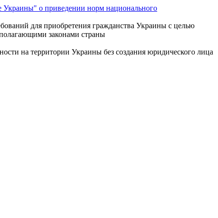
ве Украины" о приведении норм национального
ебований для приобретения гражданства Украины с целью
ополагающими законами страны
ьности на территории Украины без создания юридического лица